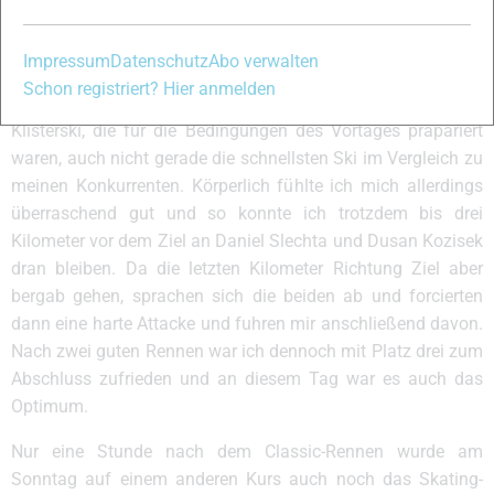
das Wetter beziehungsweise die Vorhersagen einen
ziemlichen Strich durch die Rechnung was das Material
Impressum
Datenschutz
Abo verwalten
betraf. In keinem Wetterbericht war für den Sonntag
Schon registriert? Hier anmelden
Neuschnee vorausgesagt und so hatte ich dann mit
Klisterski, die für die Bedingungen des Vortages präpariert
waren, auch nicht gerade die schnellsten Ski im Vergleich zu
meinen Konkurrenten. Körperlich fühlte ich mich allerdings
überraschend gut und so konnte ich trotzdem bis drei
Kilometer vor dem Ziel an Daniel Slechta und Dusan Kozisek
dran bleiben. Da die letzten Kilometer Richtung Ziel aber
bergab gehen, sprachen sich die beiden ab und forcierten
dann eine harte Attacke und fuhren mir anschließend davon.
Nach zwei guten Rennen war ich dennoch mit Platz drei zum
Abschluss zufrieden und an diesem Tag war es auch das
Optimum.
Nur eine Stunde nach dem Classic-Rennen wurde am
Sonntag auf einem anderen Kurs auch noch das Skating-