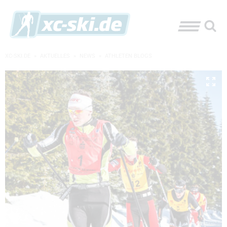
XC-SKI.DE
»
AKTUELLES
»
NEWS
»
ATHLETEN BLOGS