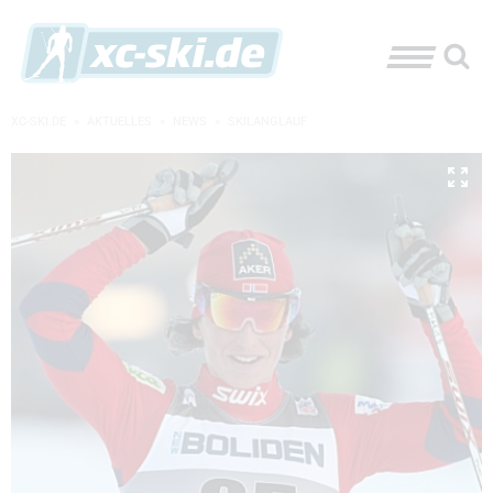
XC-SKI.DE
»
AKTUELLES
»
NEWS
»
SKILANGLAUF