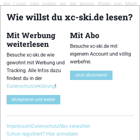
der Lauer. Hier haben wir die besten Bilder von Marit
Bjoergen aus der Saison 2010/2011 zusammengestellt.
Wie willst du xc-ski.de lesen?
VERWANDTE ARTIKEL
Zurück
Weiter
Mit Werbung
Mit Abo
weiterlesen
Besuche xc-ski.de mit
eigenem Account und völlig
Besuche xc-ski.de wie
werbefrei.
gewohnt mit Werbung und
Tracking. Alle Infos dazu
Blinkfestivalen:
Blinkfestivalen:
Blinkfestivalen:
Jetzt abonnieren
Tiril Udnes Weng
Slind und
Drei Favoritensiege
findest du in der
und Mattis
Myhlback holen
beim Lysebotn Opp,
Datenschutzerklärung
!
Stenshagen
souveräne Solo-
Hedegart düpiert
gewinnen
Siege im
die Langlauf-Elite
Massenstart, Nadja
Langdistanzrennen
einmal mehr
Akzeptieren und weiter
Kälin auf dem
Podest
Impressum
Datenschutz
Abo verwalten
Schreibe einen Kommentar
Schon registriert? Hier anmelden