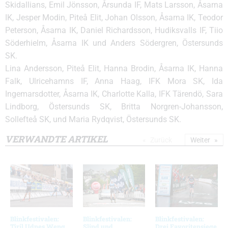
Skidallians, Emil Jönsson, Årsunda IF, Mats Larsson, Åsarna
IK, Jesper Modin, Piteå Elit, Johan Olsson, Åsarna IK, Teodor
Peterson, Åsarna IK, Daniel Richardsson, Hudiksvalls IF, Tiio
Söderhielm, Åsarna IK und Anders Södergren, Östersunds
SK.
Lina Andersson, Piteå Elit, Hanna Brodin, Åsarna IK, Hanna
Falk, Ulricehamns IF, Anna Haag, IFK Mora SK, Ida
Ingemarsdotter, Åsarna IK, Charlotte Kalla, IFK Tärendö, Sara
Lindborg, Östersunds SK, Britta Norgren-Johansson,
Sollefteå SK, und Maria Rydqvist, Östersunds SK.
VERWANDTE ARTIKEL
Zurück
Weiter
Blinkfestivalen:
Blinkfestivalen:
Blinkfestivalen:
Tiril Udnes Weng
Slind und
Drei Favoritensiege