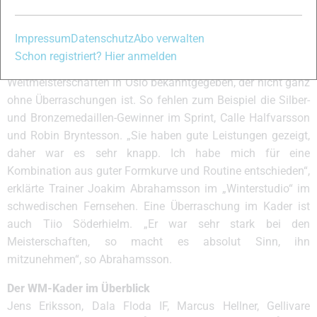
Quentchen hat am Ende des Rennens gefehlt.“ Bronze ging
an Daniel Rickardsson mit 23,5 Sekunden Rückstand.
Impressum
Datenschutz
Abo verwalten
WM-Team nominiert
Schon registriert? Hier anmelden
Im Anschluss an die Titelkämpfe wurde der Kader für die
Weltmeisterschaften in Oslo bekanntgegeben, der nicht ganz
ohne Überraschungen ist. So fehlen zum Beispiel die Silber-
und Bronzemedaillen-Gewinner im Sprint, Calle Halfvarsson
und Robin Bryntesson. „Sie haben gute Leistungen gezeigt,
daher war es sehr knapp. Ich habe mich für eine
Kombination aus guter Formkurve und Routine entschieden“,
erklärte Trainer Joakim Abrahamsson im „Winterstudio“ im
schwedischen Fernsehen. Eine Überraschung im Kader ist
auch Tiio Söderhielm. „Er war sehr stark bei den
Meisterschaften, so macht es absolut Sinn, ihn
mitzunehmen“, so Abrahamsson.
Der WM-Kader im Überblick
Jens Eriksson, Dala Floda IF, Marcus Hellner, Gellivare