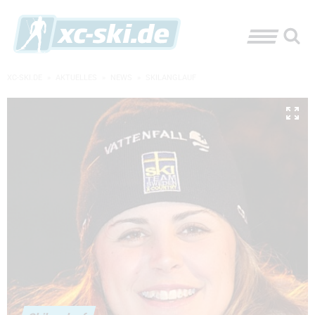
XC-SKI.DE
»
AKTUELLES
»
NEWS
»
SKILANGLAUF