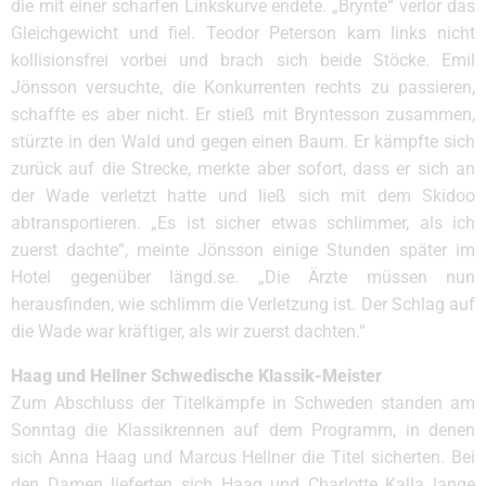
die mit einer scharfen Linkskurve endete. „Brynte“ verlor das
Gleichgewicht und fiel. Teodor Peterson kam links nicht
kollisionsfrei vorbei und brach sich beide Stöcke. Emil
Jönsson versuchte, die Konkurrenten rechts zu passieren,
schaffte es aber nicht. Er stieß mit Bryntesson zusammen,
stürzte in den Wald und gegen einen Baum. Er kämpfte sich
zurück auf die Strecke, merkte aber sofort, dass er sich an
der Wade verletzt hatte und ließ sich mit dem Skidoo
abtransportieren. „Es ist sicher etwas schlimmer, als ich
zuerst dachte“, meinte Jönsson einige Stunden später im
Hotel gegenüber längd.se. „Die Ärzte müssen nun
herausfinden, wie schlimm die Verletzung ist. Der Schlag auf
die Wade war kräftiger, als wir zuerst dachten.“
Haag und Hellner Schwedische Klassik-Meister
Zum Abschluss der Titelkämpfe in Schweden standen am
Sonntag die Klassikrennen auf dem Programm, in denen
sich Anna Haag und Marcus Hellner die Titel sicherten. Bei
den Damen lieferten sich Haag und Charlotte Kalla lange