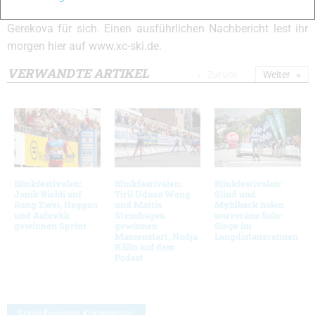
der Österreicher Martin Stockinger und die Slowakin Jana
Gerekova für sich. Einen ausführlichen Nachbericht lest ihr
morgen hier auf www.xc-ski.de.
VERWANDTE ARTIKEL
Zurück
Weiter
Blinkfestivalen:
Blinkfestivalen:
Blinkfestivalen:
Janik Riebli auf
Tiril Udnes Weng
Slind und
Rang Zwei, Heggen
und Mattis
Myhlback holen
und Aabrekk
Stenshagen
souveräne Solo-
gewinnen Sprint
gewinnen
Siege im
Massenstart, Nadja
Langdistanzrennen
Kälin auf dem
Podest
Schreibe einen Kommentar