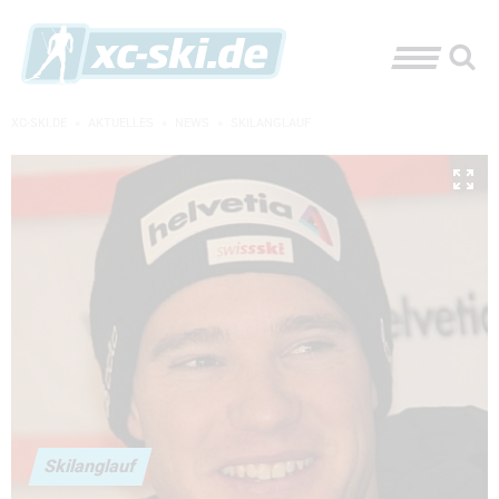
XC-SKI.DE
»
AKTUELLES
»
NEWS
»
SKILANGLAUF
Skilanglauf