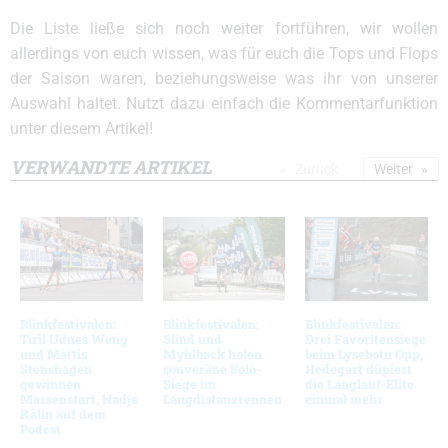
Die Liste ließe sich noch weiter fortführen, wir wollen
allerdings von euch wissen, was für euch die Tops und Flops
der Saison waren, beziehungsweise was ihr von unserer
Auswahl haltet. Nutzt dazu einfach die Kommentarfunktion
unter diesem Artikel!
VERWANDTE ARTIKEL
Zurück
Weiter
Blinkfestivalen:
Blinkfestivalen:
Blinkfestivalen:
Tiril Udnes Weng
Slind und
Drei Favoritensiege
und Mattis
Myhlback holen
beim Lysebotn Opp,
Stenshagen
souveräne Solo-
Hedegart düpiert
gewinnen
Siege im
die Langlauf-Elite
Massenstart, Nadja
Langdistanzrennen
einmal mehr
Kälin auf dem
Podest