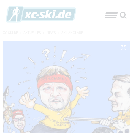
XC-SKI.DE
»
AKTUELLES
»
NEWS
»
SKILANGLAUF