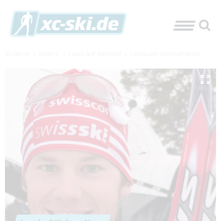
XC-SKI.DE
»
EVENTS
»
LANGLAUF-WELTCUP
»
LANGLAUF WELTCUP NEWS