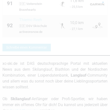
11,6 km
91
🇩🇪
Veitenstein
- 25,5 km
Bravehearts
Thiemo Reeh
10,0 km
92
🇩🇪
DSV Skischule
- 27,1 km
activeonsnow.de
Schreibe einen Kommentar
xc-ski.de ist DAS deutschsprachige Portal mit aktuellen
News aus dem Skilanglauf, Biathlon und der Nordischen
Kombination, einer Loipendatenbank,
Langlauf
-Community
und allem was du sonst noch über deine Lieblingssportarten
wissen solltest.
Ob
Skilanglauf
-Anfänger oder Profi-Sportler, wir haben
immer ein offenes Ohr für dich! Du kannst uns jederzeit über