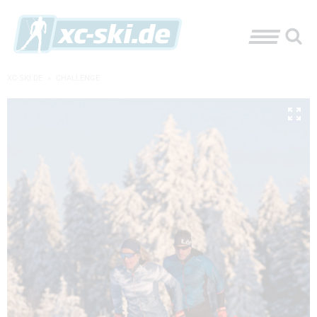
XC-SKI.DE
»
CHALLENGE