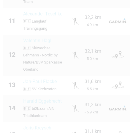
Team
Alexander Teschke
32,2 km
11
🇩🇪
Langlauf
- 4,9 km
Trainingsgang
Valentin Hägl
🇩🇪
Skiwachse
32,1 km
12
Lehmann - Nordic by
- 5,0 km
Nature/BSV Sparkasse
Oberland
Jan-Paul Flacke
31,6 km
13
🇩🇪
SV Kirchzarten
- 5,5 km
Harald Eggebrecht
31,2 km
14
🇩🇪
tri2b.com A|N
- 5,9 km
Triathlonteam
Joris Kreysch
31,1 km