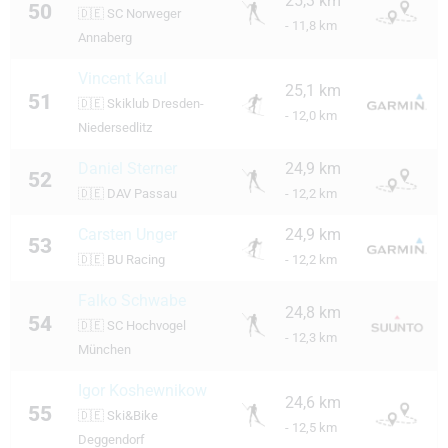
25,3 km
50
🇩🇪
SC Norweger
- 11,8 km
Annaberg
Vincent Kaul
25,1 km
51
🇩🇪
Skiklub Dresden-
- 12,0 km
Niedersedlitz
Daniel Sterner
24,9 km
52
🇩🇪
DAV Passau
- 12,2 km
Carsten Unger
24,9 km
53
🇩🇪
BU Racing
- 12,2 km
Falko Schwabe
24,8 km
54
🇩🇪
SC Hochvogel
- 12,3 km
München
Igor Koshewnikow
24,6 km
55
🇩🇪
Ski&Bike
- 12,5 km
Deggendorf