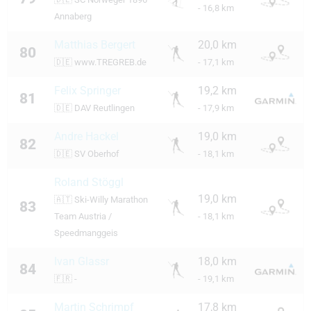
- 16,8 km
Annaberg
Matthias Bergert
20,0 km
80
🇩🇪
www.TREGREB.de
- 17,1 km
Felix Springer
19,2 km
81
🇩🇪
DAV Reutlingen
- 17,9 km
Andre Hackel
19,0 km
82
🇩🇪
SV Oberhof
- 18,1 km
Roland Stöggl
19,0 km
🇦🇹
Ski-Willy Marathon
83
Team Austria /
- 18,1 km
Speedmanggeis
Ivan Glassr
18,0 km
84
🇫🇷
-
- 19,1 km
Martin Schrimpf
17,8 km