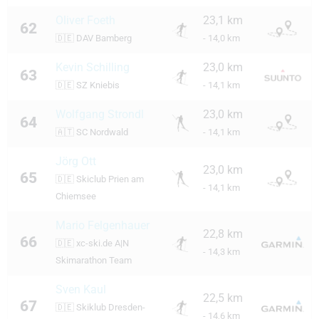
Oliver Foeth
23,1 km
62
🇩🇪
DAV Bamberg
- 14,0 km
Kevin Schilling
23,0 km
63
🇩🇪
SZ Kniebis
- 14,1 km
Wolfgang Strondl
23,0 km
64
🇦🇹
SC Nordwald
- 14,1 km
Jörg Ott
23,0 km
65
🇩🇪
Skiclub Prien am
- 14,1 km
Chiemsee
Mario Felgenhauer
22,8 km
66
🇩🇪
xc-ski.de A|N
- 14,3 km
Skimarathon Team
Sven Kaul
22,5 km
67
🇩🇪
Skiklub Dresden-
- 14,6 km