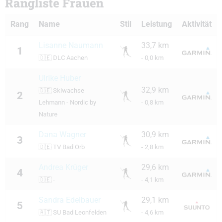
Rangliste Frauen
Rang
Name
Stil
Leistung
Aktivität
Lisanne Naumann
33,7 km
1
🇩🇪
DLC Aachen
- 0,0 km
Ulrike Huber
32,9 km
🇩🇪
Skiwachse
2
Lehmann - Nordic by
- 0,8 km
Nature
Dana Wagner
30,9 km
3
🇩🇪
TV Bad Orb
- 2,8 km
Andrea Krüger
29,6 km
4
🇩🇪
-
- 4,1 km
Sandra Edelbauer
29,1 km
5
🇦🇹
SU Bad Leonfelden
- 4,6 km