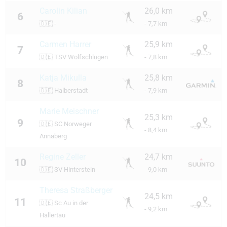
Carolin Kilian
26,0 km
6
🇩🇪
-
- 7,7 km
Carmen Harrer
25,9 km
7
🇩🇪
TSV Wolfschlugen
- 7,8 km
Katja Mikulla
25,8 km
8
🇩🇪
Halberstadt
- 7,9 km
Marie Meischner
25,3 km
9
🇩🇪
SC Norweger
- 8,4 km
Annaberg
Regine Zeller
24,7 km
10
🇩🇪
SV Hinterstein
- 9,0 km
Theresa Straßberger
24,5 km
11
🇩🇪
Sc Au in der
- 9,2 km
Hallertau