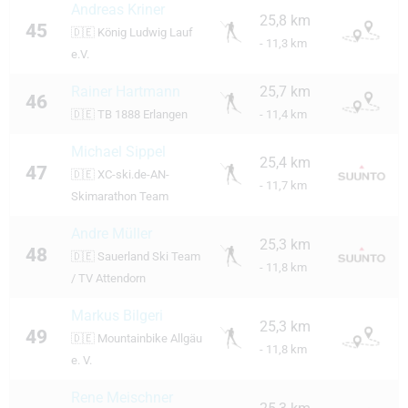
Andreas Kriner
25,8 km
45
🇩🇪
König Ludwig Lauf
- 11,3 km
e.V.
Rainer Hartmann
25,7 km
46
🇩🇪
TB 1888 Erlangen
- 11,4 km
Michael Sippel
25,4 km
47
🇩🇪
XC-ski.de-AN-
- 11,7 km
Skimarathon Team
Andre Müller
25,3 km
48
🇩🇪
Sauerland Ski Team
- 11,8 km
/ TV Attendorn
Markus Bilgeri
25,3 km
49
🇩🇪
Mountainbike Allgäu
- 11,8 km
e. V.
Rene Meischner