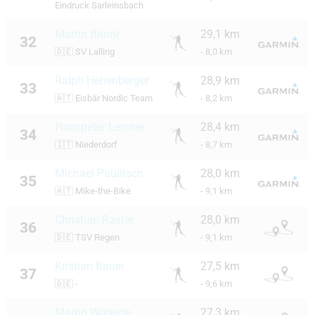
Eindruck Sarleinsbach
Martin Blüml
29,1 km
32
🇩🇪
SV Lalling
- 8,0 km
Ralph Hehenberger
28,9 km
33
🇦🇹
Eisbär Nordic Team
- 8,2 km
Hanspeter Lercher
28,4 km
34
🇮🇹
Niederdorf
- 8,7 km
Michael Paulitsch
28,0 km
35
🇦🇹
Mike-the-Bike
- 9,1 km
Christian Raster
28,0 km
36
🇩🇪
TSV Regen
- 9,1 km
Kristian Bauer
27,5 km
37
🇩🇪
-
- 9,6 km
Martin Wägerle
27,3 km