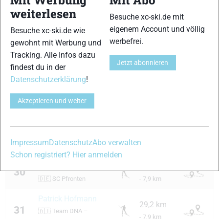
Mit Werbung
Mit Abo
Robert Besendorfer
30,0 km
weiterlesen
26
🇩🇪
TSV Natternberg
Besuche xc-ski.de mit
- 7,1 km
e.V. 1968
eigenem Account und völlig
Besuche xc-ski.de wie
werbefrei.
gewohnt mit Werbung und
Florian Wustmann
29,7 km
27
Tracking. Alle Infos dazu
🇩🇪
SC Kochel am See
- 7,4 km
Jetzt abonnieren
findest du in der
max wimmer
29,4 km
Datenschutzerklärung
!
28
🇩🇪
SLV Bernau
- 7,7 km
Akzeptieren und weiter
Florian1
Zimmermann
29,4 km
29
🇩🇪
Salching, Landkreis
- 7,7 km
Impressum
Datenschutz
Abo verwalten
Straubing-Bogen
Schon registriert? Hier anmelden
Martin Einsiedler
29,2 km
30
🇩🇪
SC Pfronten
- 7,9 km
Patrick Hofmann
29,2 km
31
🇦🇹
Team DNA –
- 7,9 km