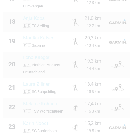
- 12,3 km
Furtwangen
Anja Kobs
21,0 km
18
🇩🇪
TSV Alling
- 12,7 km
Monika Kaiser
20,3 km
19
🇩🇪
Saxonia
- 13,4 km
Ilona Krieger
19,3 km
20
🇩🇪
Biathlon Masters
- 14,4 km
Deutschland
Laura Zillner
18,4 km
21
🇩🇪
SC Ruhpolding
- 15,3 km
Melanie Kohnen
17,4 km
22
🇩🇪
TSV Wolfschlugen
- 16,3 km
Karin Noodt
15,2 km
23
🇩🇪
SC Buntenbock
- 18,5 km