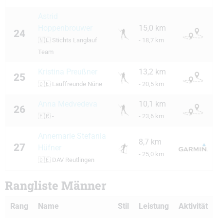
Astrid
Hoppenbrouwer
15,0 km
24
🇳🇱
Stichts Langlauf
- 18,7 km
Team
Kristina Preußner
13,2 km
25
🇩🇪
Lauffreunde Nüne
- 20,5 km
Anna Medvedeva
10,1 km
26
🇫🇷
-
- 23,6 km
Annemarie Stefania
8,7 km
27
Hüfner
- 25,0 km
🇩🇪
DAV Reutlingen
Rangliste Männer
Rang
Name
Stil
Leistung
Aktivität