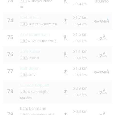
73
🇦🇹
Wildboyz Sektion
- 15,4 km
XC
Stefan Eich
21,7 km
74
🇩🇪
Skizunft Römerstein
- 15,4 km
Axel Bauermann
21,5 km
75
🇩🇪
WSV Braunschweig
- 15,6 km
Jörg Kaiser
21,1 km
76
🇩🇪
Saxonia
- 16,0 km
Ralf Beyer
21,0 km
77
🇩🇪
JKRV
- 16,1 km
Simeon Göppert
20,9 km
78
🇩🇪
WSC Breisgau
- 16,2 km
Staufen
Lars Lehmann
20,3 km
79
🇩🇪
SC Norweger 1896