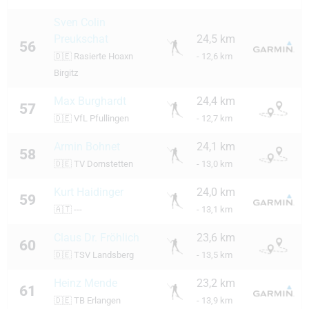
Sven Colin
Preukschat
24,5 km
56
🇩🇪
Rasierte Hoaxn
- 12,6 km
Birgitz
Max Burghardt
24,4 km
57
🇩🇪
VfL Pfullingen
- 12,7 km
Armin Bohnet
24,1 km
58
🇩🇪
TV Dornstetten
- 13,0 km
Kurt Haidinger
24,0 km
59
🇦🇹
---
- 13,1 km
Claus Dr. Fröhlich
23,6 km
60
🇩🇪
TSV Landsberg
- 13,5 km
Heinz Mende
23,2 km
61
🇩🇪
TB Erlangen
- 13,9 km