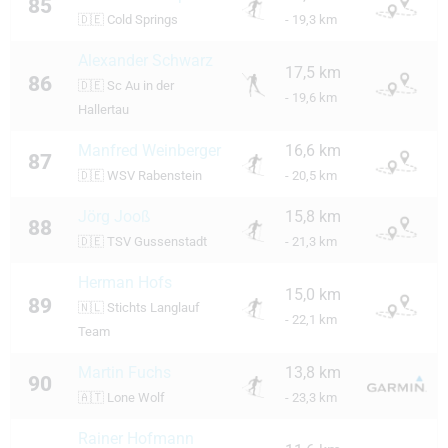
85
🇩🇪
Cold Springs
- 19,3 km
Alexander Schwarz
17,5 km
86
🇩🇪
Sc Au in der
- 19,6 km
Hallertau
Manfred Weinberger
16,6 km
87
🇩🇪
WSV Rabenstein
- 20,5 km
Jörg Jooß
15,8 km
88
🇩🇪
TSV Gussenstadt
- 21,3 km
Herman Hofs
15,0 km
89
🇳🇱
Stichts Langlauf
- 22,1 km
Team
Martin Fuchs
13,8 km
90
🇦🇹
Lone Wolf
- 23,3 km
Rainer Hofmann