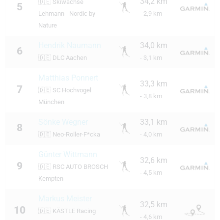
34,2 km
🇩🇪
Skiwachse
5
Lehmann - Nordic by
- 2,9 km
Nature
Hendrik Naumann
34,0 km
6
🇩🇪
DLC Aachen
- 3,1 km
Matthias Ponnert
33,3 km
7
🇩🇪
SC Hochvogel
- 3,8 km
München
Sönke Wegner
33,1 km
8
🇩🇪
Neo-Roller-F*cka
- 4,0 km
Günter Wittmann
32,6 km
9
🇩🇪
RSC AUTO BROSCH
- 4,5 km
Kempten
Markus Meister
32,5 km
10
🇩🇪
KÄSTLE Racing
- 4,6 km