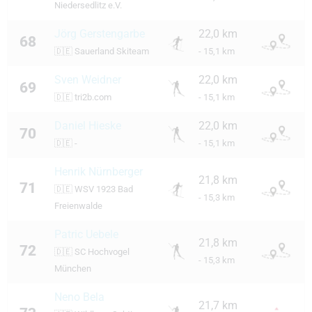
Niedersedlitz e.V.
Jörg Gerstengarbe
22,0 km
68
🇩🇪
Sauerland Skiteam
- 15,1 km
Sven Weidner
22,0 km
69
🇩🇪
tri2b.com
- 15,1 km
Daniel Hieske
22,0 km
70
🇩🇪
-
- 15,1 km
Henrik Nürnberger
21,8 km
71
🇩🇪
WSV 1923 Bad
- 15,3 km
Freienwalde
Patric Uebele
21,8 km
72
🇩🇪
SC Hochvogel
- 15,3 km
München
Neno Bela
21,7 km