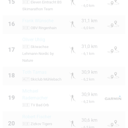
15
🇩🇪
Eleven Eintracht BS
- 6,0 km
Skimarathon Team
Frank Wünsche
31,1 km
16
🇩🇪
OBV Ringenhain
- 6,0 km
Oliver Uhlig
31,0 km
🇩🇪
Skiwachse
17
Lehmann-Nordic by
- 6,1 km
Nature
Toth Tamas
30,9 km
18
🇦🇹
Skiclub Mühlebach
- 6,2 km
Michael
30,9 km
19
Rademacher
- 6,2 km
🇩🇪
TV Bad Orb
Robert Fischer
30,6 km
20
🇩🇪
Zizkov Tigers
- 6,5 km