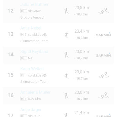
Juliane Büttner
23,5 km
12
🇩🇪
Skiverein
- 10,2 km
Großbreitenbach
Antje Nebel
23,4 km
13
🇩🇪
xc-ski.de A|N
- 10,3 km
Skimarathon Team
Sigrid Keydana
23,0 km
14
🇩🇪
NA
- 10,7 km
Karin Weltert
23,0 km
15
🇨🇭
xc-ski.de A¦N
- 10,7 km
Skimarathon Team
Annalena Müller
23,0 km
16
🇩🇪
DAV Ulm
- 10,7 km
Antje Jäger
21,4 km
17
🇩🇪
Ski-Club