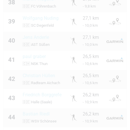
38
🇩🇪
FC Vöhrenbach
- 9,8 km
Wolfgang Nuding
27,1 km
39
🇩🇪
SC Degenfeld
- 10,0 km
Jens Anderle
27,1 km
40
🇩🇪
AST Süßen
- 10,0 km
paul graber
26,5 km
41
🇨🇭
NSK Thun
- 10,6 km
Christian Hüllen
26,5 km
42
🇩🇪
Radteam Aichach
- 10,6 km
Friedrich Borggrefe
26,2 km
43
🇩🇪
Halle (Saale)
- 10,9 km
Bastian Riedl
26,2 km
44
🇩🇪
WSV Schönsee
- 10,9 km