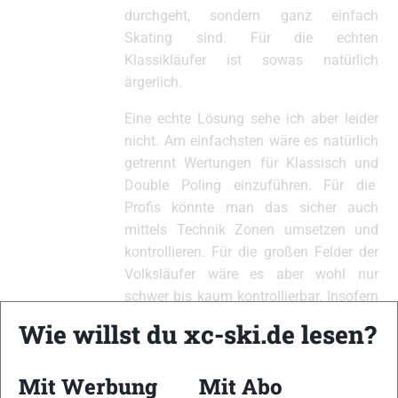
durchgeht, sondern ganz einfach
Skating sind. Für die echten
Klassikläufer ist sowas natürlich
ärgerlich.
Eine echte Lösung sehe ich aber leider
nicht. Am einfachsten wäre es natürlich
getrennt Wertungen für Klassisch und
Double Poling einzuführen. Für die
Profis könnte man das sicher auch
mittels Technik Zonen umsetzen und
kontrollieren. Für die großen Felder der
Volksläufer wäre es aber wohl nur
schwer bis kaum kontrollierbar. Insofern
ist es leider wohl keine echte Option.
Wie willst du xc-ski.de lesen?
Die Grundproblematik liegt einfach
daran, dass praktisch alle
Mit Werbung
Mit Abo