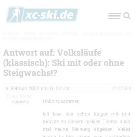
XC-SKI.DE
»
FOREN
»
ALLGEMEIN
»
MATERIAL
»
VOLKSLÄUFE (KLASSISCH): SKI
MIT ODER OHNE STEIGWACHS!?
Antwort auf: Volksläufe
(klassisch): Ski mit oder ohne
Steigwachs!?
6. Februar 2022 um 16:02 Uhr
#227384
Toem Maier
Hallo zusammen,
Teilnehmer
Ich lese hier schon länger mit und
möchte zu diesem heiklen Thema auch
mal meine Meinung abgeben. Vieles
wurde ja hier schon sehr ausführlich