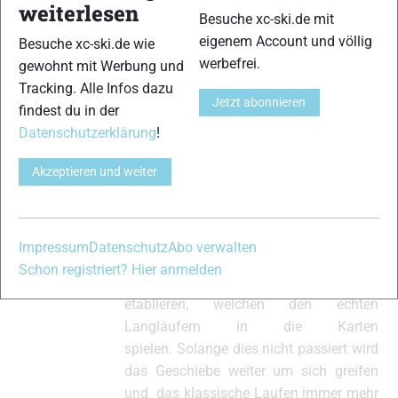
nennenswerten Skimarathons,
weiterlesen
Besuche xc-ski.de mit
zumindest in Zentraleuropa, einfach
eigenem Account und völlig
Besuche xc-ski.de wie
relativ leichte bis sehr leichte Profile
werbefrei.
gewohnt mit Werbung und
aufweisen mit ausgedehnten
Tracking. Alle Infos dazu
Flachstücken und wenigen
Jetzt abonnieren
findest du in der
anspruchsvollen Anstiegen. Es gibt
Datenschutzerklärung
!
einfach keine Marathons welche der
klassischen Laufweise, zumindest für
Akzeptieren und weiter
die Jedermänner, einen klaren Vorteil
gegenüber dem Geschiebe versprechen.
Die einzige Lösung wäre es als, soweit
Impressum
Datenschutz
Abo verwalten
möglich, bestehende Strecken zu
Schon registriert? Hier anmelden
erschweren, oder neue Läufe zu
etablieren, welchen den echten
Langläufern in die Karten
spielen. Solange dies nicht passiert wird
das Geschiebe weiter um sich greifen
und das klassische Laufen immer mehr