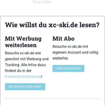
Gruss Esko
Wie willst du xc-ski.de lesen?
xc-ski.de ist DAS deutschsprachige Portal mit aktuellen
Mit Werbung
Mit Abo
News aus dem Skilanglauf, Biathlon und der Nordischen
weiterlesen
Kombination, einer Loipendatenbank,
Langlauf
-Community
Besuche xc-ski.de mit
und allem was du sonst noch über deine Lieblingssportarten
eigenem Account und völlig
Besuche xc-ski.de wie
wissen solltest.
werbefrei.
gewohnt mit Werbung und
Tracking. Alle Infos dazu
Ob
Skilanglauf
-Anfänger oder Profi-Sportler, wir haben
Jetzt abonnieren
findest du in der
immer ein offenes Ohr für dich! Du kannst uns jederzeit über
Datenschutzerklärung
!
das
Kontaktformular
erreichen.
Akzeptieren und weiter
Partner