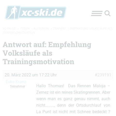
XC-SKI.DE
»
FOREN
»
ALLGEMEIN
»
TRAINING
»
EMPFEHLUNG VOLKSLÄUFE ALS
TRAININGSMOTIVATION
Antwort auf: Empfehlung
Volksläufe als
Trainingsmotivation
20. März 2022 um 17:22 Uhr
#239191
Esko Kranz
Hallo Thomas! Das Rennen Maloja –
Teilnehmer
Zernez ist ein reines Skatingrennen. Aber
wenn man es ganz genau nimmt, auch
nicht………, denn der Ortsdurchlauf von
La Punt ist nicht mit Schnee bedeckt ?