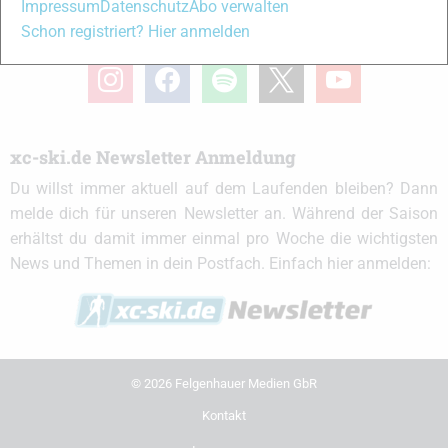
Impressum
Datenschutz
Abo verwalten
Schon registriert? Hier anmelden
xc-ski.de in Social Media
instagram
facebook
spotify
x
youtube
xc-ski.de Newsletter Anmeldung
Du willst immer aktuell auf dem Laufenden bleiben? Dann
melde dich für unseren Newsletter an. Während der Saison
erhältst du damit immer einmal pro Woche die wichtigsten
News und Themen in dein Postfach. Einfach hier anmelden:
© 2026 Felgenhauer Medien GbR
Kontakt