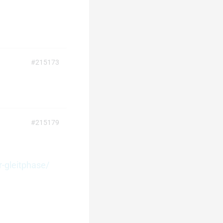
#215173
#215179
-gleitphase/