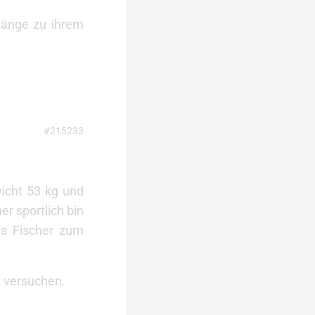
 Länge zu ihrem
#215233
icht 53 kg und
r sportlich bin
es Fischer zum
t versuchen.