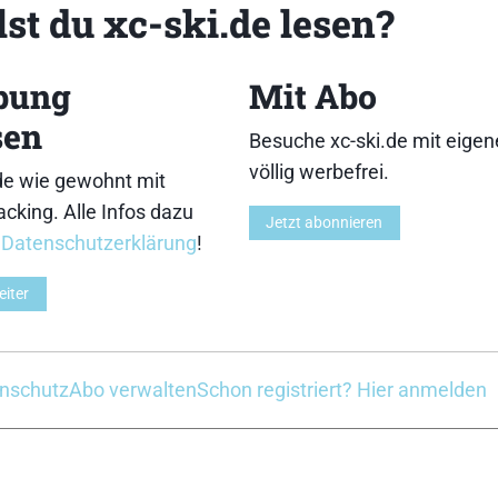
st du xc-ski.de lesen?
rne mehr geholfen. Kenne mich mit den Angaben aber auch
bung
Mit Abo
 es zumindest ein Versuch wert. Zum Vergleich: Beim ak
sen
Besuche xc-ski.de mit eige
 53 kg eine Länge von 171 cm oder 176 cm (Härte
völlig werbefrei.
klappen. Und allzu weit ist er vom Gewicht der bisheri
de wie gewohnt mit
cking. Alle Infos dazu
Jetzt abonnieren
r
Datenschutzerklärung
!
eiter
nschutz
Abo verwalten
Schon registriert? Hier anmelden