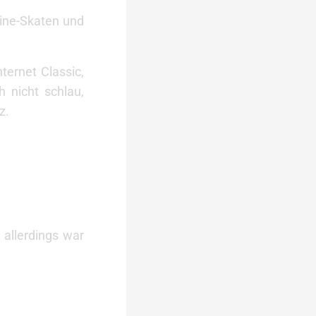
line-Skaten und
ternet Classic,
 nicht schlau,
z.
 allerdings war