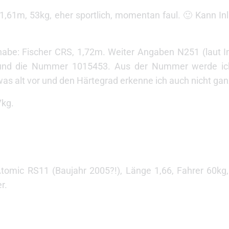
1,61m, 53kg, eher sportlich, momentan faul. 🙂 Kann In
habe: Fischer CRS, 1,72m. Weiter Angaben N251 (laut In
) und die Nummer 1015453. Aus der Nummer werde ich
s alt vor und den Härtegrad erkenne ich auch nicht gan
7kg.
tomic RS11 (Baujahr 2005?!), Länge 1,66, Fahrer 60kg,
r.