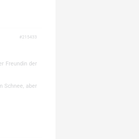
#215433
er Freundin der
lem Schnee, aber