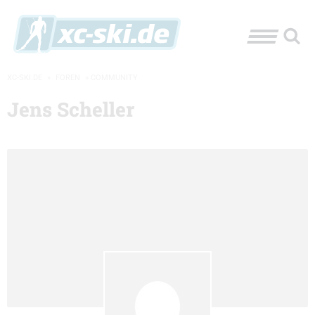
XC-SKI.DE
»
FOREN
»
COMMUNITY
Jens Scheller