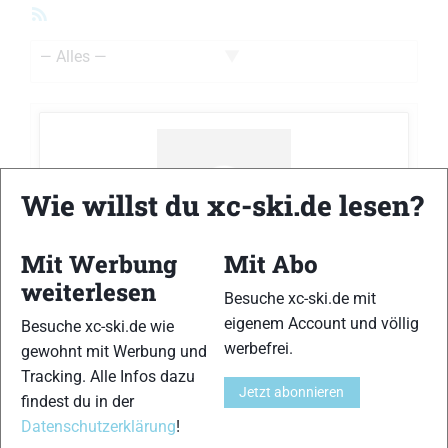
RSS-
Feed
Zeige:
Wie willst du xc-ski.de lesen?
Mit Werbung
Mit Abo
Jens Scheller
antwortete zum Thema
Biete
weiterlesen
Klassische Ski Fischer Twin Skin 202 cm
Besuche xc-ski.de mit
vor 10 Jahre
medium
im Forum
Suche/Biete
eigenem Account und völlig
Besuche xc-ski.de wie
werbefrei.
gewohnt mit Werbung und
Welche Bindung ist montiert und zu welchen
Tracking. Alle Infos dazu
Konditionen bieten Sie einen Versand an?
Jetzt abonnieren
findest du in der
Datenschutzerklärung
!
Teilen