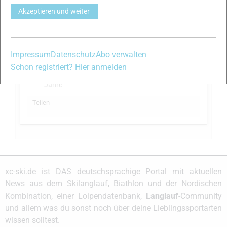
Akzeptieren und weiter
Impressum
Datenschutz
Abo verwalten
Schon registriert? Hier anmelden
Jens Scheller
wurde ein Mitglied
vor 10
Jahre
Teilen
xc-ski.de ist DAS deutschsprachige Portal mit aktuellen
News aus dem Skilanglauf, Biathlon und der Nordischen
Kombination, einer Loipendatenbank,
Langlauf
-Community
und allem was du sonst noch über deine Lieblingssportarten
wissen solltest.