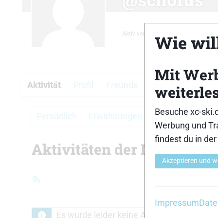
Aktiv vor 9 Jahren, 6 Monaten
Wie will
Mit Wer
Aktivität
Profil
Freunde
Gruppen
Fore
weiterle
Besuche xc-ski.
Persönlich
Erwähnungen
Favoriten
Fre
Werbung und Tra
findest du in de
Aktivitäten der Mitglieder
Akzeptieren und w
RSS-
Feed
Impressum
Date
Es wurde leider keine Aktivität gefunden. 