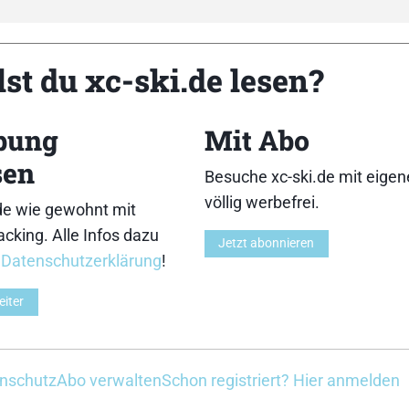
st du xc-ski.de lesen?
bung
Mit Abo
n
Medien
sen
Besuche xc-ski.de mit eige
völlig werbefrei.
de wie gewohnt mit
unde
Gruppen
cking. Alle Infos dazu
Jetzt abonnieren
r
Datenschutzerklärung
!
eiter
Zeige:
nschutz
Abo verwalten
Schon registriert? Hier anmelden
Bitte versuche es mit einem anderen Filter.