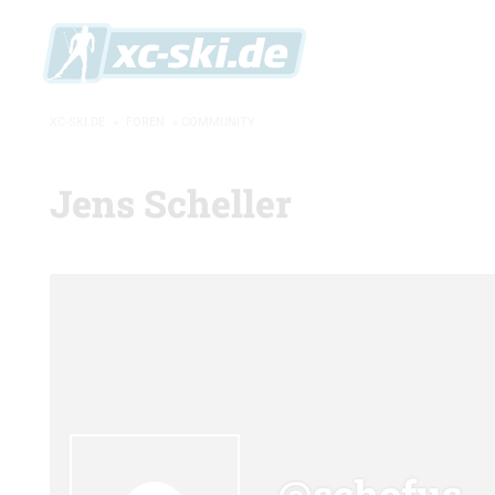
XC-SKI.DE
»
FOREN
»
COMMUNITY
Jens Scheller
@schofus