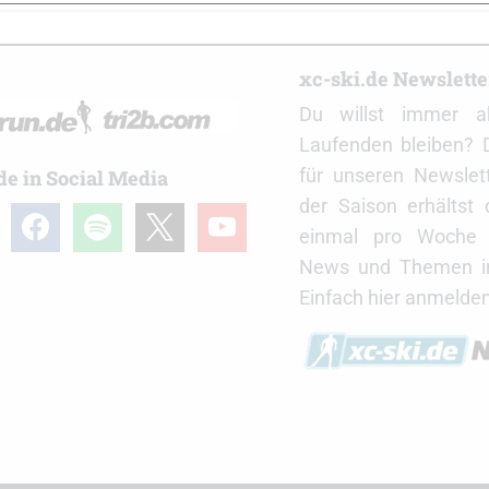
r
xc-ski.de Newslett
Du willst immer a
Laufenden bleiben? 
für unseren Newslet
de in Social Media
der Saison erhältst
gram
facebook
spotify
x
youtube
einmal pro Woche d
News und Themen in
Einfach hier anmelden