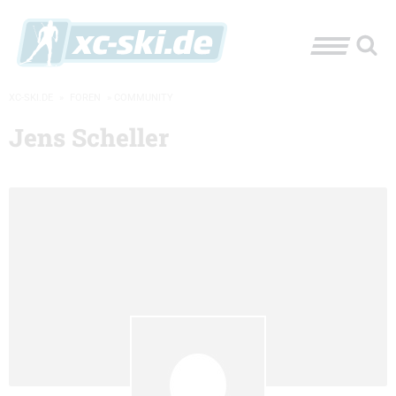
XC-SKI.DE
»
FOREN
»
COMMUNITY
Jens Scheller