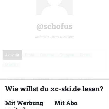
@schofus
Aktiv vor 9 Jahren, 6 Monaten
Aktivität
Profil
Freunde
Gruppen
Foren
Medien
Persönlich
Erwähnungen
Favoriten
Freunde
Wie willst du xc-ski.de lesen?
Gruppen
Aktivitäten der Mitglieder
Mit Werbung
Mit Abo