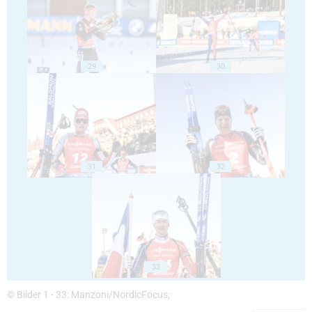
29
30
31
32
33
© Bilder 1 - 33: Manzoni/NordicFocus;