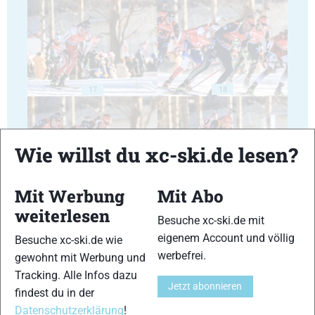
17
18
Wie willst du xc-ski.de lesen?
Mit Werbung
Mit Abo
19
20
weiterlesen
Besuche xc-ski.de mit
eigenem Account und völlig
Besuche xc-ski.de wie
werbefrei.
gewohnt mit Werbung und
Tracking. Alle Infos dazu
Jetzt abonnieren
findest du in der
21
22
Datenschutzerklärung
!