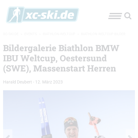
XC-SKI.DE
»
EVENTS
»
BIATHLON-WELTCUP
»
BIATHLON WELTCUP BILDER
Bildergalerie Biathlon BMW
IBU Weltcup, Oestersund
(SWE), Massenstart Herren
Harald Deubert
-
12. März 2023