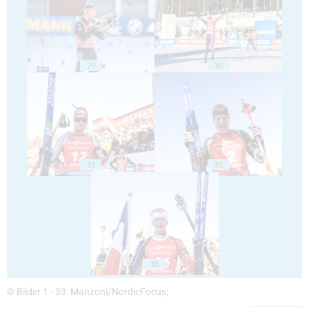
29
30
31
32
33
© Bilder 1 - 33: Manzoni/NordicFocus;