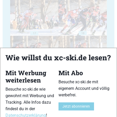
17
18
Wie willst du xc-ski.de lesen?
Mit Werbung
Mit Abo
19
20
weiterlesen
Besuche xc-ski.de mit
eigenem Account und völlig
Besuche xc-ski.de wie
werbefrei.
gewohnt mit Werbung und
Tracking. Alle Infos dazu
Jetzt abonnieren
findest du in der
21
22
Datenschutzerklärung
!