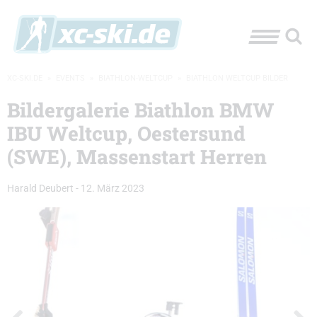
XC-SKI.DE
»
EVENTS
»
BIATHLON-WELTCUP
»
BIATHLON WELTCUP BILDER
Bildergalerie Biathlon BMW
IBU Weltcup, Oestersund
(SWE), Massenstart Herren
Harald Deubert
-
12. März 2023