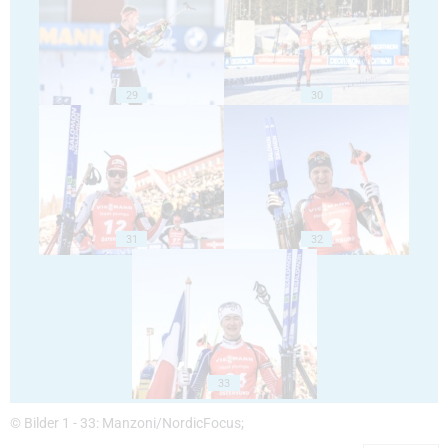
29
30
31
32
33
© Bilder 1 - 33: Manzoni/NordicFocus;