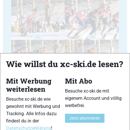
17
18
Wie willst du xc-ski.de lesen?
Mit Werbung
Mit Abo
19
20
weiterlesen
Besuche xc-ski.de mit
eigenem Account und völlig
Besuche xc-ski.de wie
werbefrei.
gewohnt mit Werbung und
Tracking. Alle Infos dazu
Jetzt abonnieren
findest du in der
21
22
Datenschutzerklärung
!