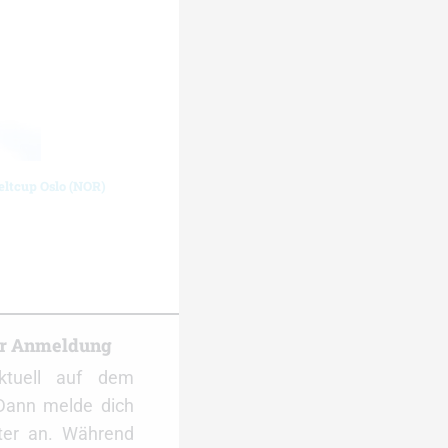
eltcup Oslo (NOR)
er Anmeldung
ktuell auf dem
Dann melde dich
ter an. Während