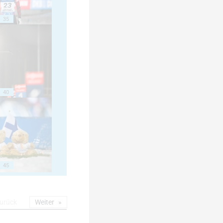
35
40
45
urück
Weiter