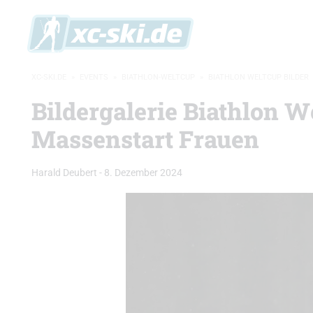
XC-SKI.DE
»
EVENTS
»
BIATHLON-WELTCUP
»
BIATHLON WELTCUP BILDER
Bildergalerie Biathlon W
Massenstart Frauen
Harald Deubert
-
8. Dezember 2024