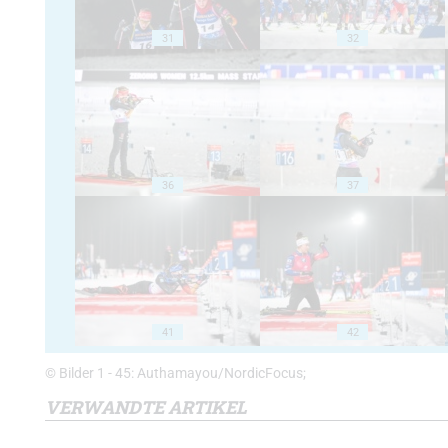
31
32
36
37
41
42
© Bilder 1 - 45: Authamayou/NordicFocus;
VERWANDTE ARTIKEL