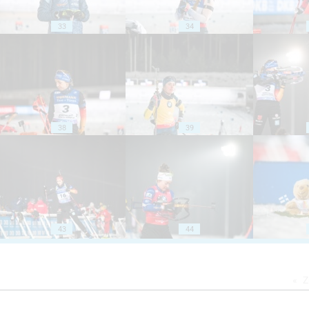
33
34
38
39
43
44
Z