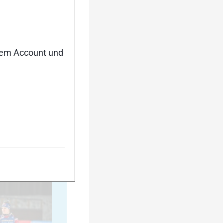
20
nem Account und
25
30