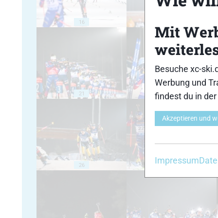
16
17
Mit Wer
weiterle
Besuche xc-ski.
Werbung und Tra
21
22
findest du in de
Akzeptieren und w
Impressum
Date
26
27