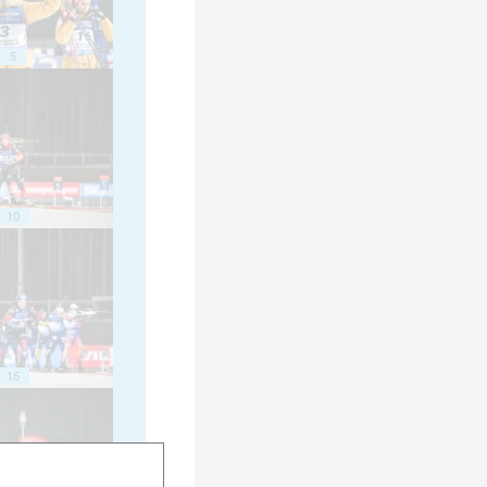
5
10
15