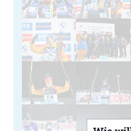
1
2
6
7
11
12
Wie will