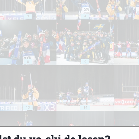
3
4
8
9
13
14
st du xc-ski.de lesen?