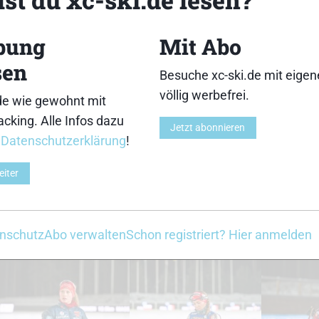
18
19
bung
Mit Abo
sen
Besuche xc-ski.de mit eige
völlig werbefrei.
de wie gewohnt mit
cking. Alle Infos dazu
Jetzt abonnieren
23
24
r
Datenschutzerklärung
!
eiter
nschutz
Abo verwalten
Schon registriert? Hier anmelden
28
29