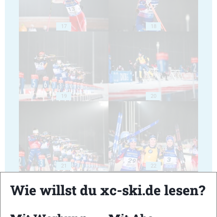
17
18
19
20
21
22
Wie willst du xc-ski.de lesen?