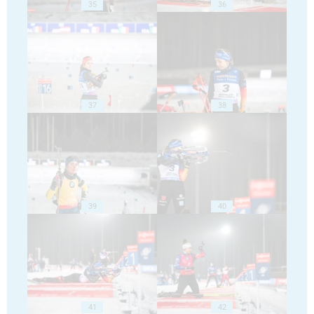
35
36
37
38
39
40
41
42