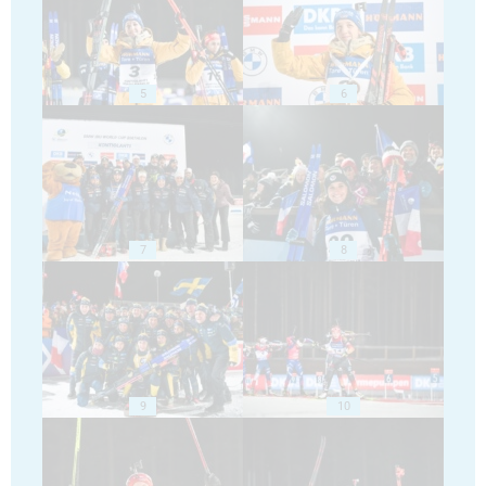
5
6
7
8
9
10