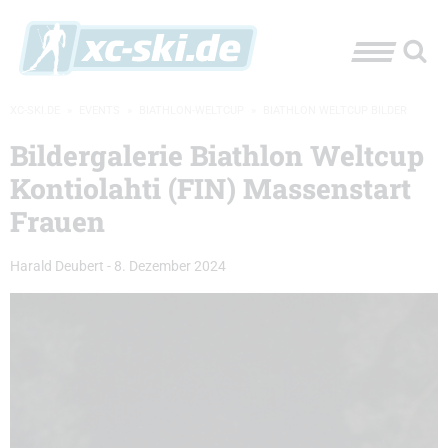
XC-SKI.DE
»
EVENTS
»
BIATHLON-WELTCUP
»
BIATHLON WELTCUP BILDER
Bildergalerie Biathlon Weltcup
Kontiolahti (FIN) Massenstart
Frauen
Harald Deubert
-
8. Dezember 2024