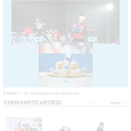
43
44
45
© Bilder 1 - 45: Authamayou/NordicFocus;
VERWANDTE ARTIKEL
Zurück
Weiter