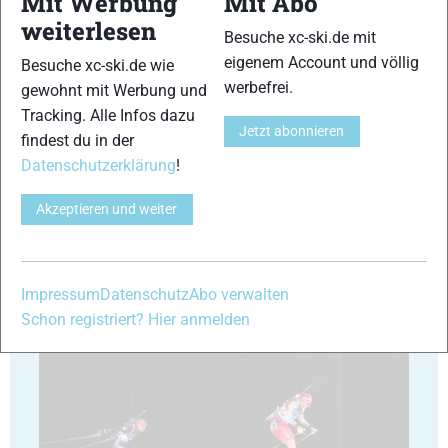
Mit Werbung
Mit Abo
weiterlesen
Besuche xc-ski.de mit
23
24
eigenem Account und völlig
Besuche xc-ski.de wie
werbefrei.
gewohnt mit Werbung und
Tracking. Alle Infos dazu
Jetzt abonnieren
findest du in der
Datenschutzerklärung
!
25
26
Akzeptieren und weiter
Impressum
Datenschutz
Abo verwalten
Schon registriert? Hier anmelden
27
28