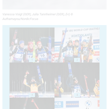
Vanessa Voigt (GER), Julia Tannheimer (GER), (l-r) ©
Authamayou/NordicFocus
1
2
3
4