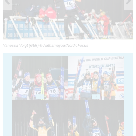
Vanessa Voigt (GER) © Authamayou/NordicFocus
1
2