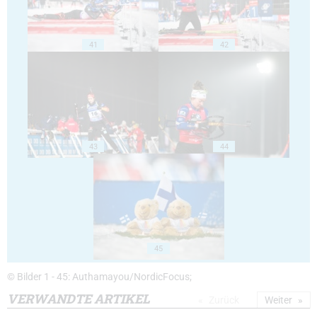
41
42
43
44
45
© Bilder 1 - 45: Authamayou/NordicFocus;
VERWANDTE ARTIKEL
Zurück
Weiter