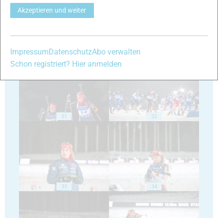
Akzeptieren und weiter
29
30
Impressum
Datenschutz
Abo verwalten
Schon registriert? Hier anmelden
31
32
33
34