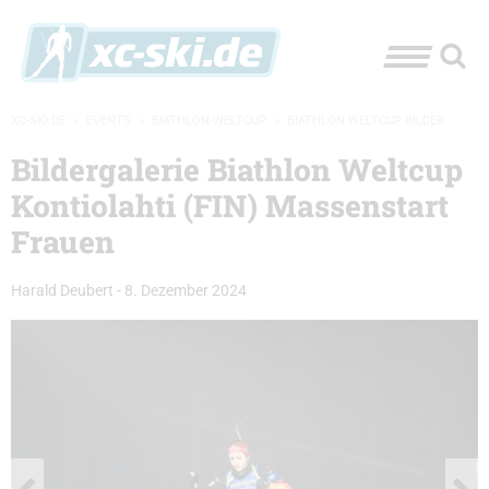
XC-SKI.DE
»
EVENTS
»
BIATHLON-WELTCUP
»
BIATHLON WELTCUP BILDER
Bildergalerie Biathlon Weltcup
Kontiolahti (FIN) Massenstart
Frauen
Harald Deubert
-
8. Dezember 2024