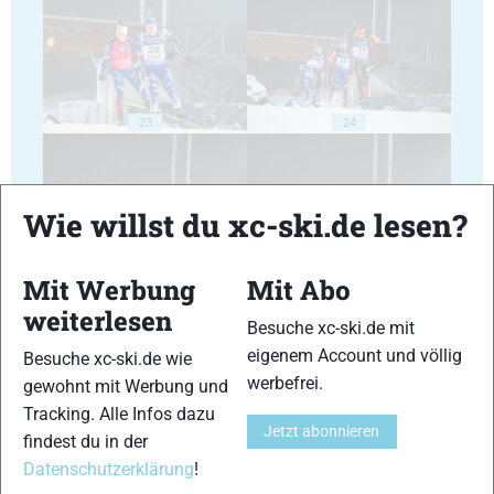
23
24
Wie willst du xc-ski.de lesen?
Mit Werbung
Mit Abo
25
26
weiterlesen
Besuche xc-ski.de mit
eigenem Account und völlig
Besuche xc-ski.de wie
werbefrei.
gewohnt mit Werbung und
Tracking. Alle Infos dazu
Jetzt abonnieren
findest du in der
27
28
Datenschutzerklärung
!