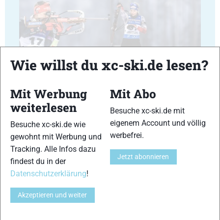
23
24
Wie willst du xc-ski.de lesen?
Mit Werbung
Mit Abo
weiterlesen
Besuche xc-ski.de mit
eigenem Account und völlig
Besuche xc-ski.de wie
25
26
werbefrei.
gewohnt mit Werbung und
Tracking. Alle Infos dazu
Jetzt abonnieren
findest du in der
Datenschutzerklärung
!
Akzeptieren und weiter
27
28