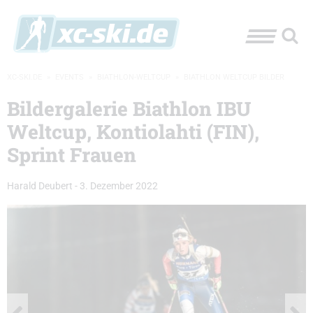
XC-SKI.DE
»
EVENTS
»
BIATHLON-WELTCUP
»
BIATHLON WELTCUP BILDER
Bildergalerie Biathlon IBU
Weltcup, Kontiolahti (FIN),
Sprint Frauen
Harald Deubert
-
3. Dezember 2022