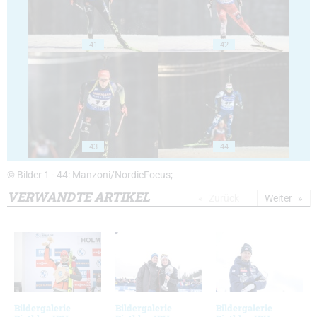
41
42
43
44
© Bilder 1 - 44: Manzoni/NordicFocus;
VERWANDTE ARTIKEL
Zurück
Weiter
Bildergalerie
Bildergalerie
Bildergalerie