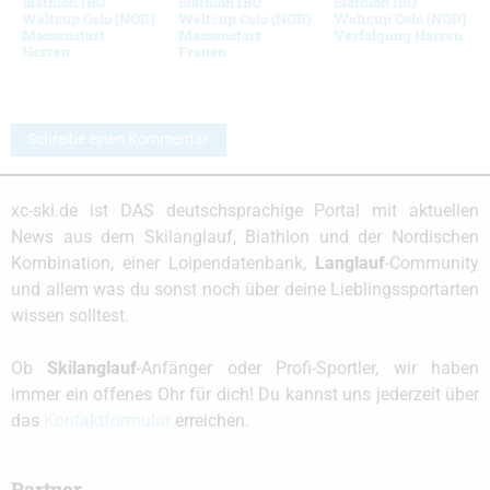
Biathlon IBU
Biathlon IBU
Biathlon IBU
Weltcup Oslo (NOR)
Weltcup Oslo (NOR)
Weltcup Oslo (NOR)
Massenstart
Massenstart
Verfolgung Herren
Herren
Frauen
Schreibe einen Kommentar
xc-ski.de ist DAS deutschsprachige Portal mit aktuellen
News aus dem Skilanglauf, Biathlon und der Nordischen
Kombination, einer Loipendatenbank,
Langlauf
-Community
und allem was du sonst noch über deine Lieblingssportarten
wissen solltest.
Ob
Skilanglauf
-Anfänger oder Profi-Sportler, wir haben
immer ein offenes Ohr für dich! Du kannst uns jederzeit über
das
Kontaktformular
erreichen.
Partner