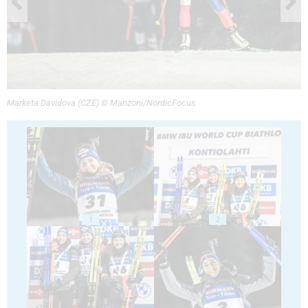
Marketa Davidova (CZE) © Manzoni/NordicFocus
1
2