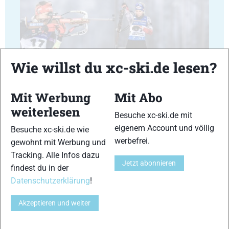
23
24
Wie willst du xc-ski.de lesen?
Mit Werbung
Mit Abo
weiterlesen
Besuche xc-ski.de mit
eigenem Account und völlig
Besuche xc-ski.de wie
25
26
werbefrei.
gewohnt mit Werbung und
Tracking. Alle Infos dazu
Jetzt abonnieren
findest du in der
Datenschutzerklärung
!
Akzeptieren und weiter
27
28