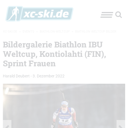
XC-SKI.DE
»
EVENTS
»
BIATHLON-WELTCUP
»
BIATHLON WELTCUP BILDER
Bildergalerie Biathlon IBU
Weltcup, Kontiolahti (FIN),
Sprint Frauen
Harald Deubert
-
3. Dezember 2022