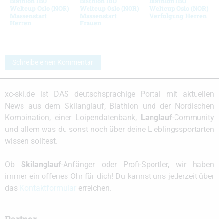
Biathlon IBU
Biathlon IBU
Biathlon IBU
Weltcup Oslo (NOR)
Weltcup Oslo (NOR)
Weltcup Oslo (NOR)
Massenstart
Massenstart
Verfolgung Herren
Herren
Frauen
Schreibe einen Kommentar
xc-ski.de ist DAS deutschsprachige Portal mit aktuellen
News aus dem Skilanglauf, Biathlon und der Nordischen
Kombination, einer Loipendatenbank,
Langlauf
-Community
und allem was du sonst noch über deine Lieblingssportarten
wissen solltest.
Ob
Skilanglauf
-Anfänger oder Profi-Sportler, wir haben
immer ein offenes Ohr für dich! Du kannst uns jederzeit über
das
Kontaktformular
erreichen.
Partner