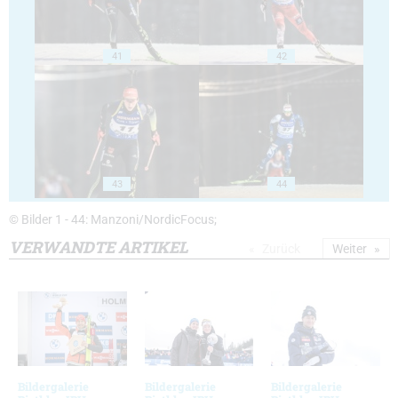
41
42
43
44
© Bilder 1 - 44: Manzoni/NordicFocus;
VERWANDTE ARTIKEL
Zurück
Weiter
Bildergalerie
Bildergalerie
Bildergalerie