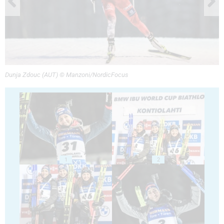
Dunja Zdouc (AUT) © Manzoni/NordicFocus
1
2