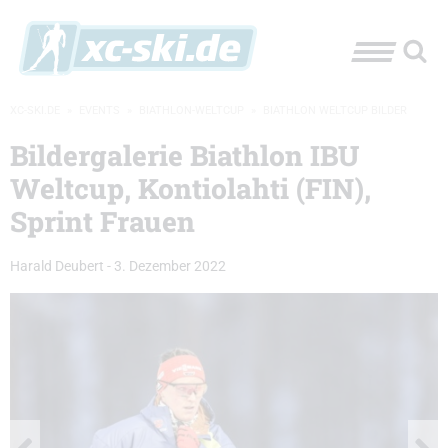
XC-SKI.DE
»
EVENTS
»
BIATHLON-WELTCUP
»
BIATHLON WELTCUP BILDER
Bildergalerie Biathlon IBU
Weltcup, Kontiolahti (FIN),
Sprint Frauen
Harald Deubert
-
3. Dezember 2022