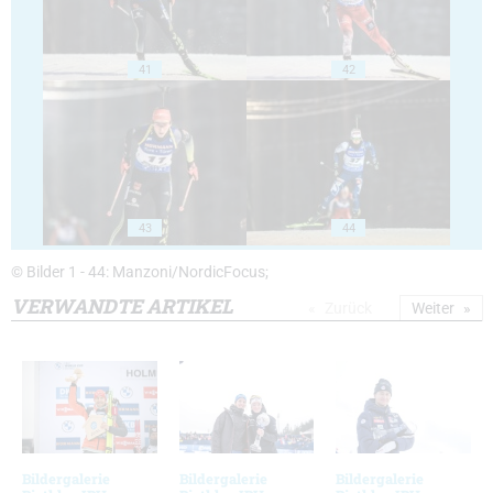
41
42
43
44
© Bilder 1 - 44: Manzoni/NordicFocus;
VERWANDTE ARTIKEL
Zurück
Weiter
Bildergalerie
Bildergalerie
Bildergalerie