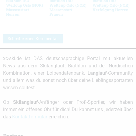
Biathlon IBU
Biathlon IBU
Biathlon IBU
Weltcup Oslo (NOR)
Weltcup Oslo (NOR)
Weltcup Oslo (NOR)
Massenstart
Massenstart
Verfolgung Herren
Herren
Frauen
Schreibe einen Kommentar
xc-ski.de ist DAS deutschsprachige Portal mit aktuellen
News aus dem Skilanglauf, Biathlon und der Nordischen
Kombination, einer Loipendatenbank,
Langlauf
-Community
und allem was du sonst noch über deine Lieblingssportarten
wissen solltest.
Ob
Skilanglauf
-Anfänger oder Profi-Sportler, wir haben
immer ein offenes Ohr für dich! Du kannst uns jederzeit über
das
Kontaktformular
erreichen.
Partner