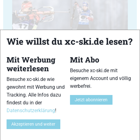
23
24
Wie willst du xc-ski.de lesen?
Mit Werbung
Mit Abo
weiterlesen
Besuche xc-ski.de mit
eigenem Account und völlig
Besuche xc-ski.de wie
25
26
werbefrei.
gewohnt mit Werbung und
Tracking. Alle Infos dazu
Jetzt abonnieren
findest du in der
Datenschutzerklärung
!
Akzeptieren und weiter
27
28