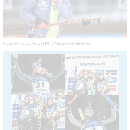
Denise Herrmann-Wick (GER) © Manzoni/NordicFocus
1
2