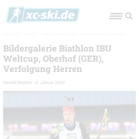
XC-SKI.DE
»
EVENTS
»
BIATHLON-WELTCUP
»
BIATHLON WELTCUP BILDER
Bildergalerie Biathlon IBU
Weltcup, Oberhof (GER),
Verfolgung Herren
Harald Deubert
-
6. Januar 2024