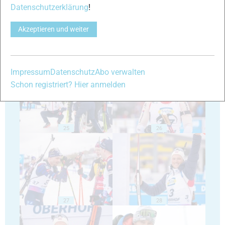
Datenschutzerklärung
!
Akzeptieren und weiter
23
24
Impressum
Datenschutz
Abo verwalten
Schon registriert? Hier anmelden
25
26
27
28