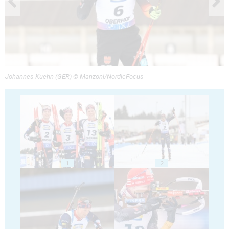
Johannes Kuehn (GER) © Manzoni/NordicFocus
1
2