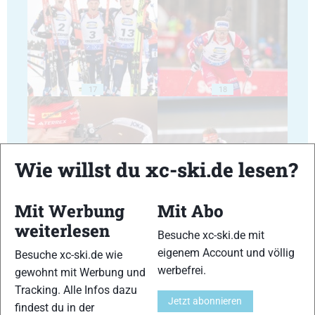
17
18
Wie willst du xc-ski.de lesen?
19
20
Mit Werbung
Mit Abo
weiterlesen
Besuche xc-ski.de mit
eigenem Account und völlig
Besuche xc-ski.de wie
werbefrei.
gewohnt mit Werbung und
Tracking. Alle Infos dazu
21
22
Jetzt abonnieren
findest du in der