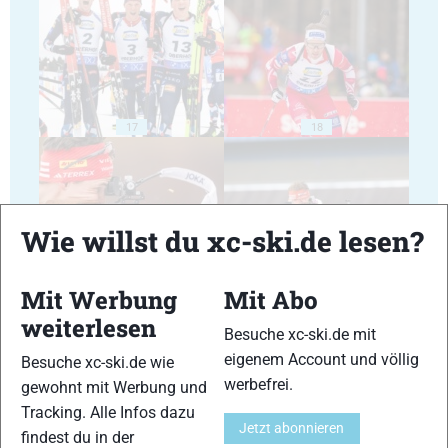
17
18
Wie willst du xc-ski.de lesen?
19
20
Mit Werbung
Mit Abo
weiterlesen
Besuche xc-ski.de mit
eigenem Account und völlig
Besuche xc-ski.de wie
werbefrei.
gewohnt mit Werbung und
Tracking. Alle Infos dazu
21
22
Jetzt abonnieren
findest du in der