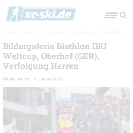
XC-SKI.DE
»
EVENTS
»
BIATHLON-WELTCUP
»
BIATHLON WELTCUP BILDER
Bildergalerie Biathlon IBU
Weltcup, Oberhof (GER),
Verfolgung Herren
Harald Deubert
-
6. Januar 2024