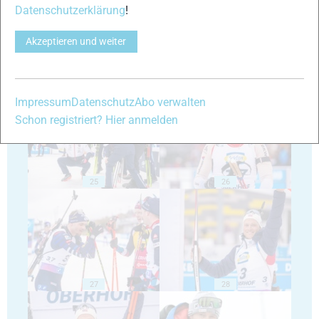
Datenschutzerklärung
!
Akzeptieren und weiter
23
24
Impressum
Datenschutz
Abo verwalten
Schon registriert? Hier anmelden
25
26
27
28