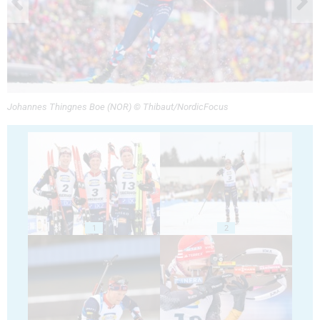
Johannes Thingnes Boe (NOR) © Thibaut/NordicFocus
1
2