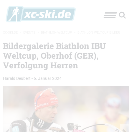
XC-SKI.DE
»
EVENTS
»
BIATHLON-WELTCUP
»
BIATHLON WELTCUP BILDER
Bildergalerie Biathlon IBU
Weltcup, Oberhof (GER),
Verfolgung Herren
Harald Deubert
-
6. Januar 2024