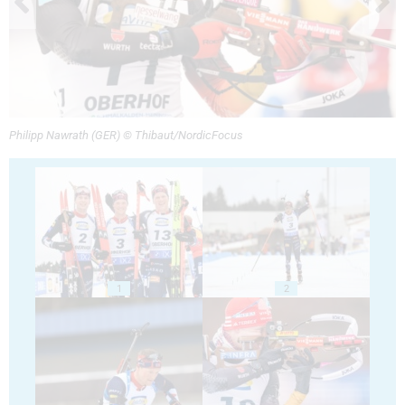
Philipp Nawrath (GER) © Thibaut/NordicFocus
1
2