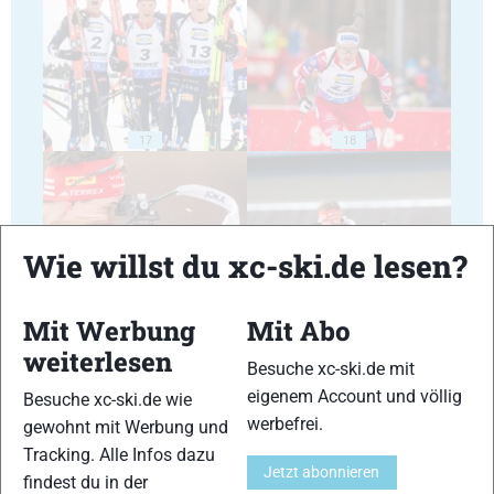
17
18
Wie willst du xc-ski.de lesen?
19
20
Mit Werbung
Mit Abo
weiterlesen
Besuche xc-ski.de mit
eigenem Account und völlig
Besuche xc-ski.de wie
werbefrei.
gewohnt mit Werbung und
Tracking. Alle Infos dazu
21
22
Jetzt abonnieren
findest du in der