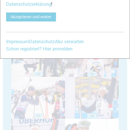
Datenschutzerklärung
!
Akzeptieren und weiter
23
24
Impressum
Datenschutz
Abo verwalten
Schon registriert? Hier anmelden
25
26
27
28