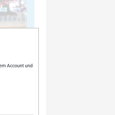
35
40
nem Account und
45