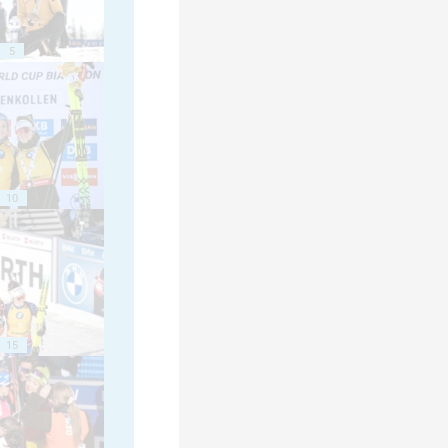
5
10
15