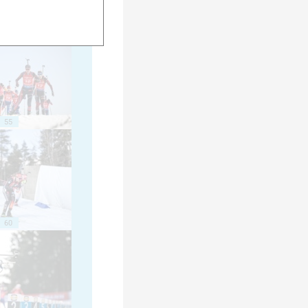
50
55
60