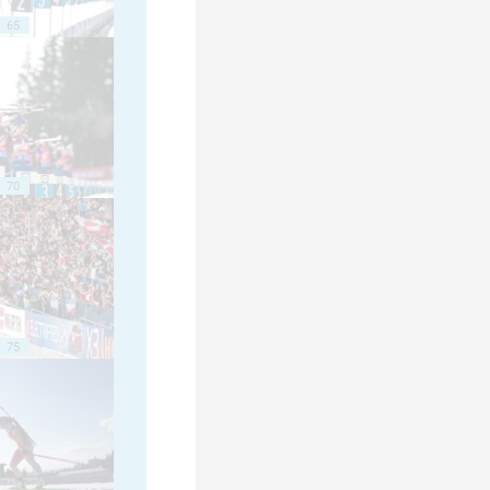
65
70
75