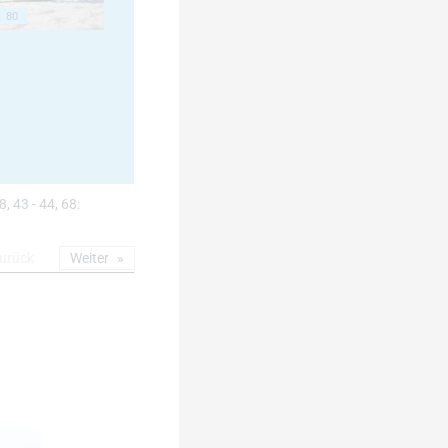
80
8, 43 - 44, 68:
urück
Weiter