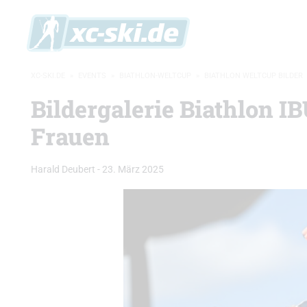
XC-SKI.DE
»
EVENTS
»
BIATHLON-WELTCUP
»
BIATHLON WELTCUP BILDER
Bildergalerie Biathlon 
Frauen
Harald Deubert
-
23. März 2025