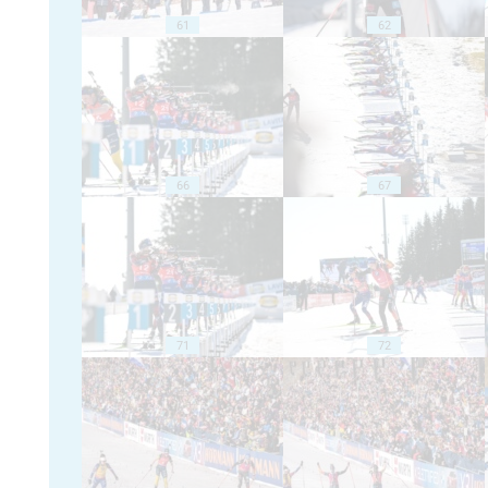
61
62
66
67
71
72