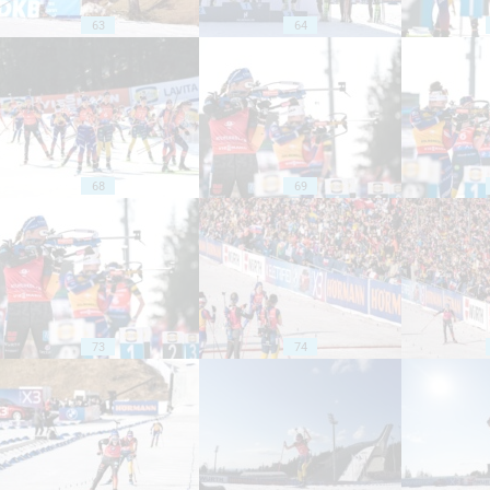
63
64
68
69
73
74