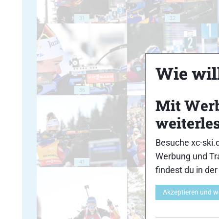
31
32
Wie will
36
37
Mit Wer
weiterle
Besuche xc-ski.
Werbung und Tra
41
42
findest du in de
Akzeptieren und w