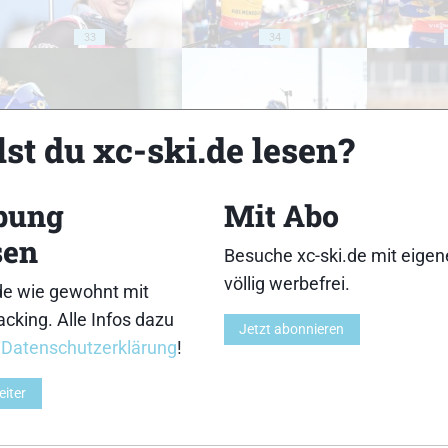
33
34
st du xc-ski.de lesen?
38
39
bung
Mit Abo
sen
Besuche xc-ski.de mit eige
völlig werbefrei.
de wie gewohnt mit
cking. Alle Infos dazu
Jetzt abonnieren
43
44
r
Datenschutzerklärung
!
eiter