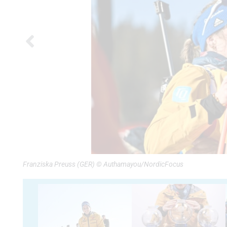
Franziska Preuss (GER) © Authamayou/NordicFocus