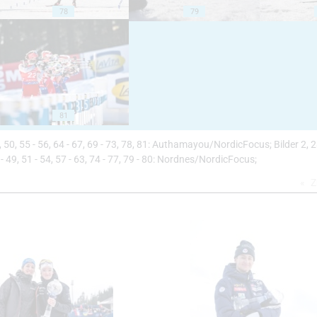
78
79
81
 47, 50, 55 - 56, 64 - 67, 69 - 73, 78, 81: Authamayou/NordicFocus; Bilder 2, 2
- 49, 51 - 54, 57 - 63, 74 - 77, 79 - 80: Nordnes/NordicFocus;
Z