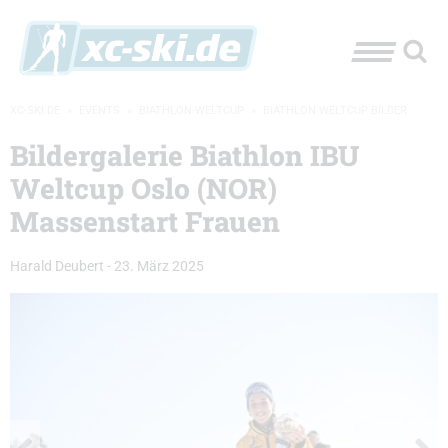
XC-SKI.DE
»
EVENTS
»
BIATHLON-WELTCUP
»
BIATHLON WELTCUP BILDER
Bildergalerie Biathlon IBU
Weltcup Oslo (NOR)
Massenstart Frauen
Harald Deubert
-
23. März 2025