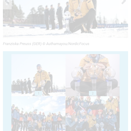
Franziska Preuss (GER) © Authamayou/NordicFocus
1
2