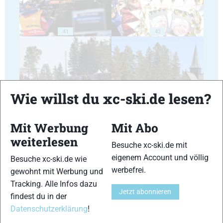
41
42
Wie willst du xc-ski.de lesen?
43
44
Mit Werbung
Mit Abo
weiterlesen
Besuche xc-ski.de mit
eigenem Account und völlig
Besuche xc-ski.de wie
werbefrei.
gewohnt mit Werbung und
45
46
Tracking. Alle Infos dazu
Jetzt abonnieren
findest du in der
Datenschutzerklärung
!