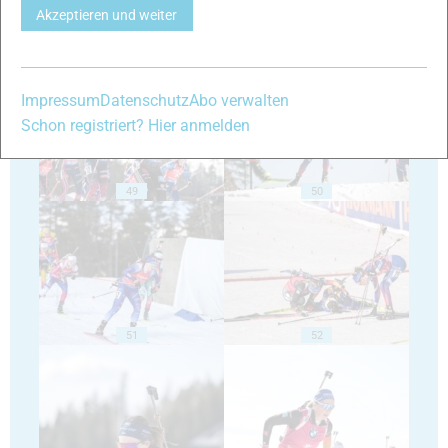
Akzeptieren und weiter
47
48
Impressum
Datenschutz
Abo verwalten
Schon registriert? Hier anmelden
49
50
51
52