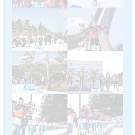
59
60
61
62
63
64
65
66