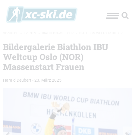
XC-SKI.DE
»
EVENTS
»
BIATHLON-WELTCUP
»
BIATHLON WELTCUP BILDER
Bildergalerie Biathlon IBU
Weltcup Oslo (NOR)
Massenstart Frauen
Harald Deubert
-
23. März 2025