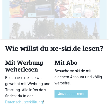
41
42
Wie willst du xc-ski.de lesen?
43
44
Mit Werbung
Mit Abo
weiterlesen
Besuche xc-ski.de mit
eigenem Account und völlig
Besuche xc-ski.de wie
werbefrei.
gewohnt mit Werbung und
45
46
Tracking. Alle Infos dazu
Jetzt abonnieren
findest du in der
Datenschutzerklärung
!