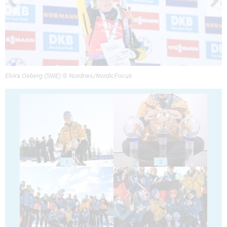
Elvira Oeberg (SWE) © Nordnes/NordicFocus
1
2