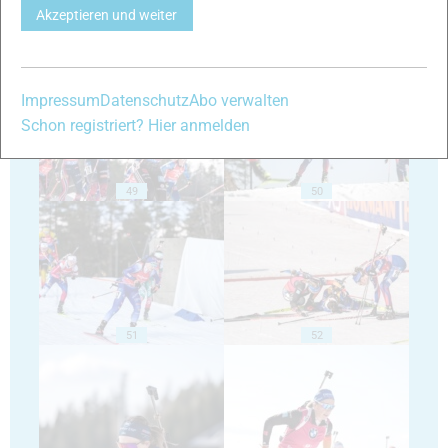
Akzeptieren und weiter
47
48
Impressum
Datenschutz
Abo verwalten
Schon registriert? Hier anmelden
49
50
51
52