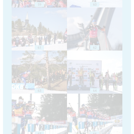
59
60
61
62
63
64
65
66