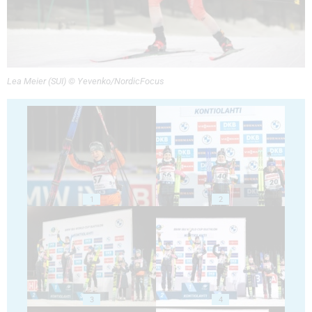
Lea Meier (SUI) © Yevenko/NordicFocus
1
2
3
4