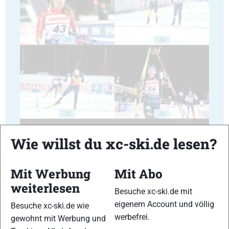
23
24
25
26
Wie willst du xc-ski.de lesen?
Mit Werbung
Mit Abo
weiterlesen
27
28
Besuche xc-ski.de mit
eigenem Account und völlig
Besuche xc-ski.de wie
werbefrei.
gewohnt mit Werbung und