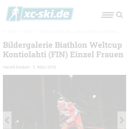
XC-SKI.DE
»
EVENTS
»
BIATHLON-WELTCUP
»
BIATHLON WELTCUP BILDER
Bildergalerie Biathlon Weltcup
Kontiolahti (FIN) Einzel Frauen
Harald Deubert
-
5. März 2026