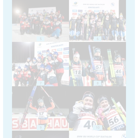
5
6
7
8
9
10