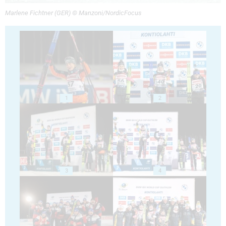
Marlene Fichtner (GER) © Manzoni/NordicFocus
1
2
3
4