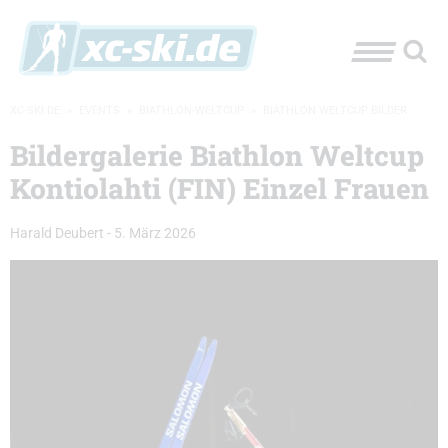
XC-SKI.DE
»
EVENTS
»
BIATHLON-WELTCUP
»
BIATHLON WELTCUP BILDER
Bildergalerie Biathlon Weltcup
Kontiolahti (FIN) Einzel Frauen
Harald Deubert
-
5. März 2026