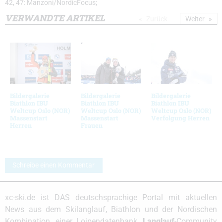
42, 47: Manzoni/NordicFocus;
VERWANDTE ARTIKEL
Zurück
Weiter
Bildergalerie
Bildergalerie
Bildergalerie
Biathlon IBU
Biathlon IBU
Biathlon IBU
Weltcup Oslo (NOR)
Weltcup Oslo (NOR)
Weltcup Oslo (NOR)
Massenstart
Massenstart
Verfolgung Herren
Herren
Frauen
Schreibe einen Kommentar
xc-ski.de ist DAS deutschsprachige Portal mit aktuellen
News aus dem Skilanglauf, Biathlon und der Nordischen
Kombination, einer Loipendatenbank,
Langlauf
-Community