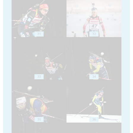
31
32
33
34
35
36