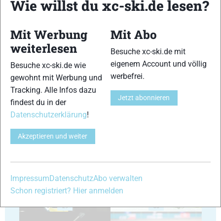
Wie willst du xc-ski.de lesen?
Mit Werbung
Mit Abo
weiterlesen
Besuche xc-ski.de mit
eigenem Account und völlig
Besuche xc-ski.de wie
25
26
werbefrei.
gewohnt mit Werbung und
Tracking. Alle Infos dazu
Jetzt abonnieren
findest du in der
Datenschutzerklärung
!
Akzeptieren und weiter
27
28
Impressum
Datenschutz
Abo verwalten
Schon registriert? Hier anmelden
29
30