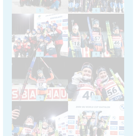
5
6
7
8
9
10