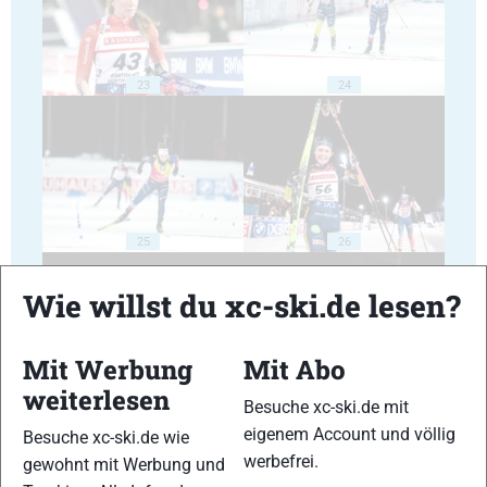
23
24
25
26
Wie willst du xc-ski.de lesen?
Mit Werbung
Mit Abo
weiterlesen
27
28
Besuche xc-ski.de mit
eigenem Account und völlig
Besuche xc-ski.de wie
werbefrei.
gewohnt mit Werbung und