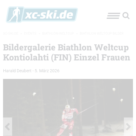
XC-SKI.DE
»
EVENTS
»
BIATHLON-WELTCUP
»
BIATHLON WELTCUP BILDER
Bildergalerie Biathlon Weltcup
Kontiolahti (FIN) Einzel Frauen
Harald Deubert
-
5. März 2026