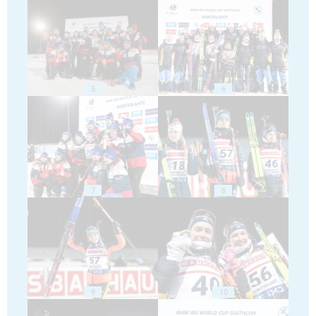
5
6
7
8
9
10