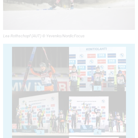
Lea Rothschopf (AUT) © Yevenko/NordicFocus
1
2
3
4