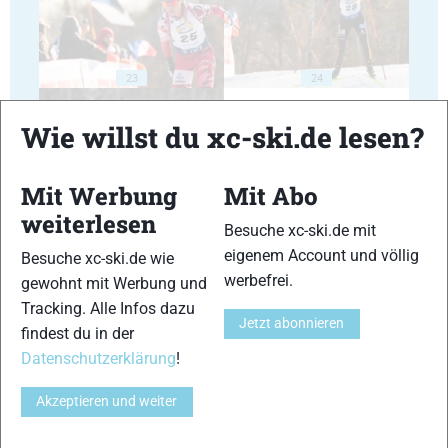
23
24
Wie willst du xc-ski.de lesen?
Mit Werbung
Mit Abo
weiterlesen
25
26
Besuche xc-ski.de mit
eigenem Account und völlig
Besuche xc-ski.de wie
werbefrei.
gewohnt mit Werbung und
Tracking. Alle Infos dazu
Jetzt abonnieren
findest du in der
Datenschutzerklärung
!
27
28
Akzeptieren und weiter