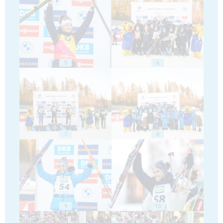
5
6
7
8
9
10