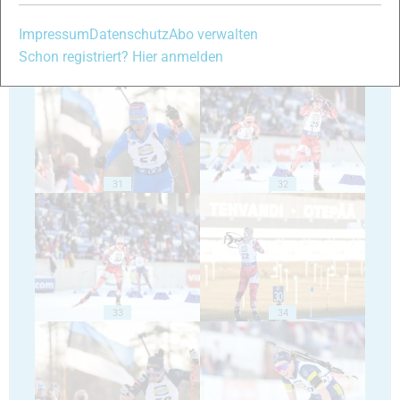
Impressum
Datenschutz
Abo verwalten
Schon registriert? Hier anmelden
29
30
31
32
33
34