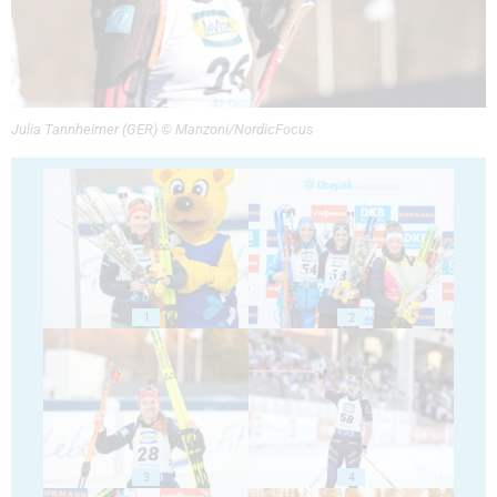
Julia Tannheimer (GER) © Manzoni/NordicFocus
1
2
3
4