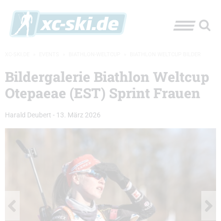
XC-SKI.DE
»
EVENTS
»
BIATHLON-WELTCUP
»
BIATHLON WELTCUP BILDER
Bildergalerie Biathlon Weltcup
Otepaeae (EST) Sprint Frauen
Harald Deubert
-
13. März 2026