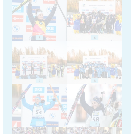
5
6
7
8
9
10