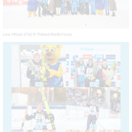
Lisa Vittozzi (ITA) © Thibaut/NordicFocus
1
2
3
4