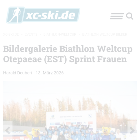
XC-SKI.DE
»
EVENTS
»
BIATHLON-WELTCUP
»
BIATHLON WELTCUP BILDER
Bildergalerie Biathlon Weltcup
Otepaeae (EST) Sprint Frauen
Harald Deubert
-
13. März 2026