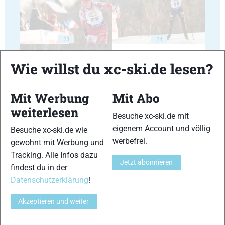
23
24
Wie willst du xc-ski.de lesen?
Mit Werbung
Mit Abo
weiterlesen
25
26
Besuche xc-ski.de mit
eigenem Account und völlig
Besuche xc-ski.de wie
werbefrei.
gewohnt mit Werbung und
Tracking. Alle Infos dazu
Jetzt abonnieren
findest du in der
Datenschutzerklärung
!
27
28
Akzeptieren und weiter