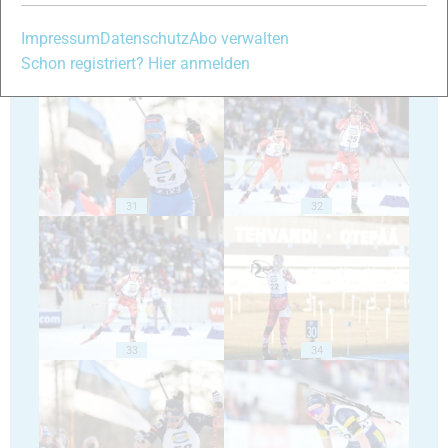
Impressum
Datenschutz
Abo verwalten
Schon registriert? Hier anmelden
29
30
31
32
33
34