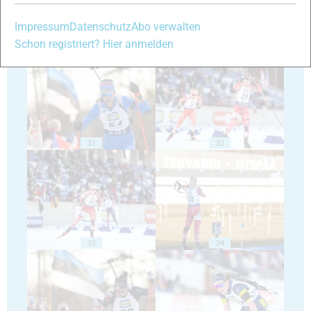
Impressum
Datenschutz
Abo verwalten
Schon registriert? Hier anmelden
29
30
31
32
33
34