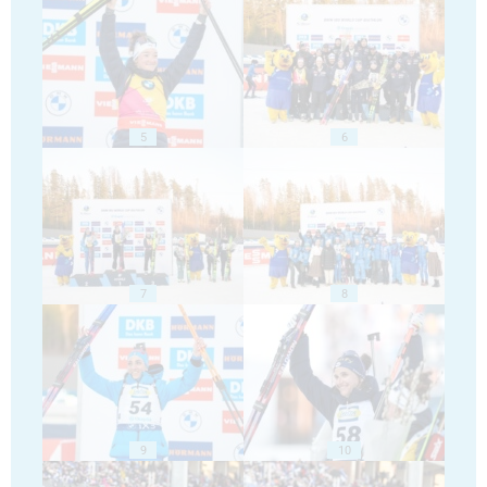
5
6
7
8
9
10