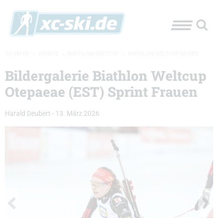
XC-SKI.DE
»
EVENTS
»
BIATHLON-WELTCUP
»
BIATHLON WELTCUP BILDER
Bildergalerie Biathlon Weltcup
Otepaeae (EST) Sprint Frauen
Harald Deubert
-
13. März 2026