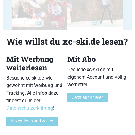
23
24
Wie willst du xc-ski.de lesen?
Mit Werbung
Mit Abo
weiterlesen
25
26
Besuche xc-ski.de mit
eigenem Account und völlig
Besuche xc-ski.de wie
werbefrei.
gewohnt mit Werbung und
Tracking. Alle Infos dazu
Jetzt abonnieren
findest du in der
Datenschutzerklärung
!
27
28
Akzeptieren und weiter