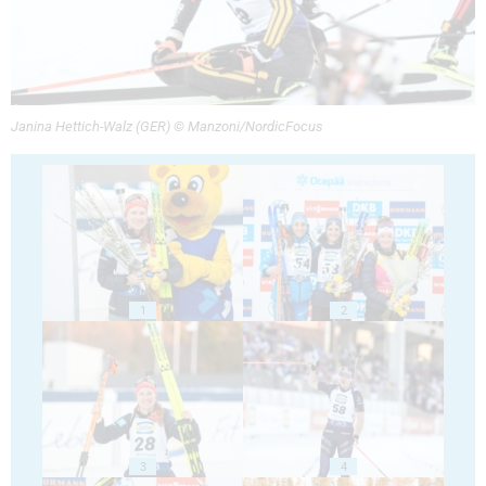
Janina Hettich-Walz (GER) © Manzoni/NordicFocus
1
2
3
4