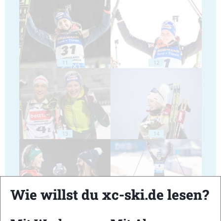
11
12
13
14
Wie willst du xc-ski.de lesen?
15
16