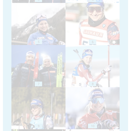
5
6
7
8
9
10