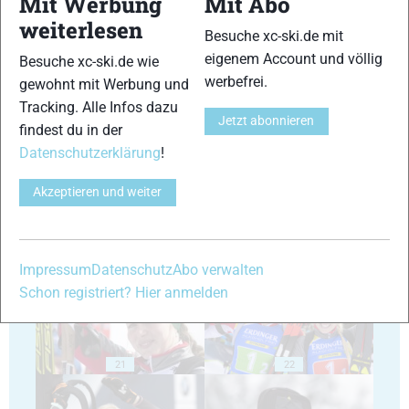
Mit Werbung
Mit Abo
weiterlesen
Besuche xc-ski.de mit
eigenem Account und völlig
Besuche xc-ski.de wie
werbefrei.
gewohnt mit Werbung und
17
18
Tracking. Alle Infos dazu
Jetzt abonnieren
findest du in der
Datenschutzerklärung
!
Akzeptieren und weiter
19
20
Impressum
Datenschutz
Abo verwalten
Schon registriert? Hier anmelden
21
22