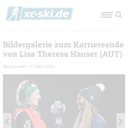
XC-SKI.DE
»
EVENTS
»
BIATHLON-WELTCUP
»
BIATHLON WELTCUP BILDER
Bildergalerie zum Karriereende
von Lisa Theresa Hauser (AUT)
Ilka Schweikl
-
19. März 2026