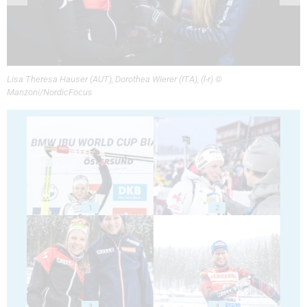
Lisa Theresa Hauser (AUT), Dorothea Wierer (ITA), (l-r) ©
Manzoni/NordicFocus
1
2
3
4