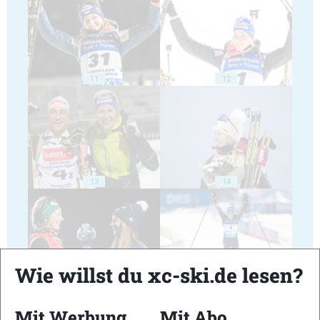
11
12
13
14
Wie willst du xc-ski.de lesen?
15
16
Mit Werbung
Mit Abo