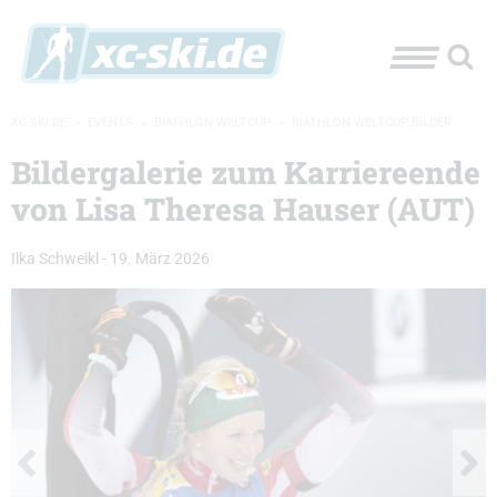
XC-SKI.DE
»
EVENTS
»
BIATHLON-WELTCUP
»
BIATHLON WELTCUP BILDER
Bildergalerie zum Karriereende
von Lisa Theresa Hauser (AUT)
Ilka Schweikl
-
19. März 2026