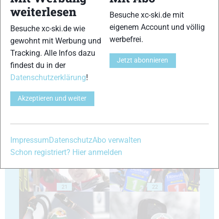
weiterlesen
Besuche xc-ski.de mit
eigenem Account und völlig
Besuche xc-ski.de wie
werbefrei.
gewohnt mit Werbung und
17
18
Tracking. Alle Infos dazu
Jetzt abonnieren
findest du in der
Datenschutzerklärung
!
Akzeptieren und weiter
19
20
Impressum
Datenschutz
Abo verwalten
Schon registriert? Hier anmelden
21
22