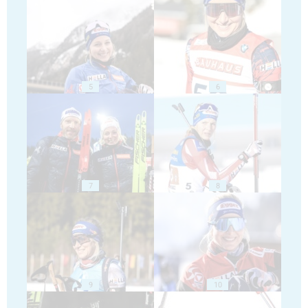
5
6
7
8
9
10