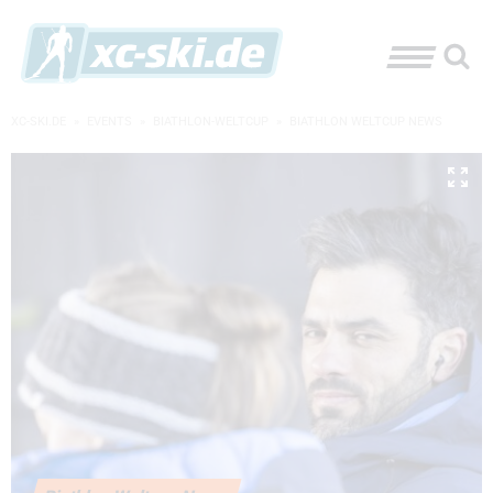
XC-SKI.DE
»
EVENTS
»
BIATHLON-WELTCUP
»
BIATHLON WELTCUP NEWS