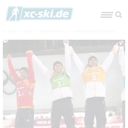
XC-SKI.DE
»
EVENTS
»
BIATHLON-WELTCUP
»
BIATHLON WELTCUP NEWS