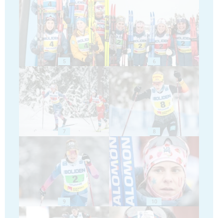
5
6
7
8
9
10