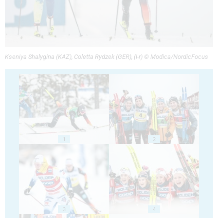
Kseniya Shalygina (KAZ), Coletta Rydzek (GER), (l-r) © Modica/NordicFocus
1
2
3
4