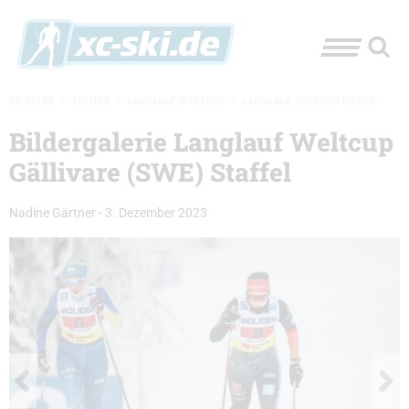
XC-SKI.DE
»
EVENTS
»
LANGLAUF-WELTCUP
»
LANGLAUF WELTCUP BILDER
Bildergalerie Langlauf Weltcup
Gällivare (SWE) Staffel
Nadine Gärtner
-
3. Dezember 2023