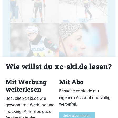
23
24
25
26
Wie willst du xc-ski.de lesen?
Mit Werbung
Mit Abo
weiterlesen
Besuche xc-ski.de mit
27
28
eigenem Account und völlig
Besuche xc-ski.de wie
werbefrei.
gewohnt mit Werbung und
Tracking. Alle Infos dazu
Jetzt abonnieren