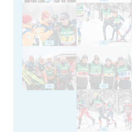
36
37
41
42
46