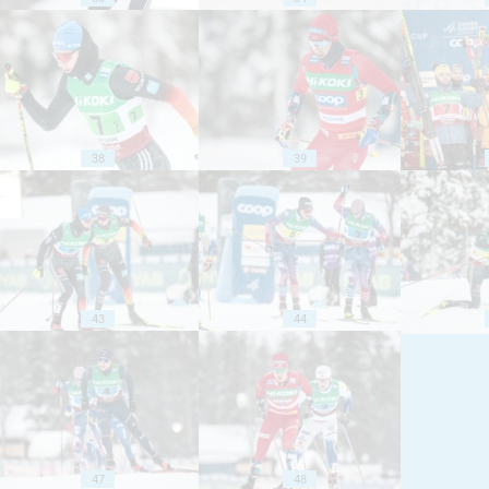
38
39
43
44
47
48