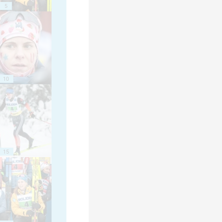
5
10
15