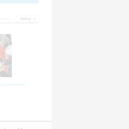
urück
Weiter
up Lake Placid