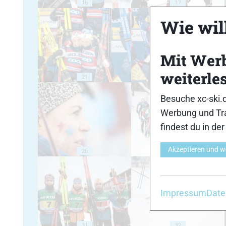
16
17
Wie will
Mit Wer
weiterle
21
22
Besuche xc-ski.
Werbung und Tra
findest du in de
Akzeptieren und w
26
27
Impressum
Date
31
32