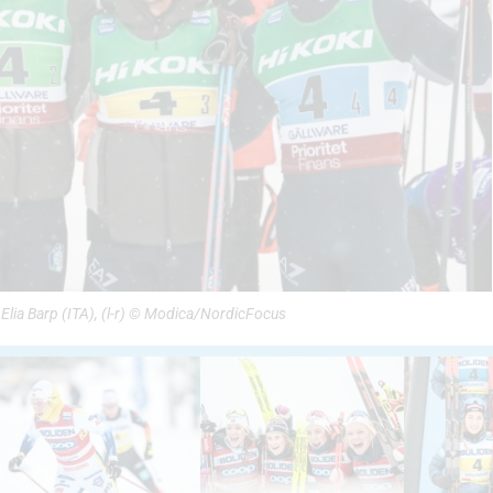
 Elia Barp (ITA), (l-r) © Modica/NordicFocus