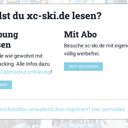
18
19
st du xc-ski.de lesen?
bung
Mit Abo
sen
23
24
Besuche xc-ski.de mit eige
völlig werbefrei.
de wie gewohnt mit
cking. Alle Infos dazu
Jetzt abonnieren
r
Datenschutzerklärung
!
eiter
28
29
nschutz
Abo verwalten
Schon registriert? Hier anmelden
33
34