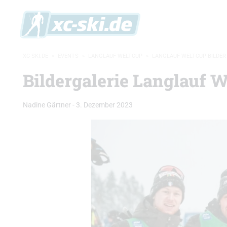
XC-SKI.DE
»
EVENTS
»
LANGLAUF-WELTCUP
»
LANGLAUF WELTCUP BILDER
Bildergalerie Langlauf W
Nadine Gärtner
-
3. Dezember 2023