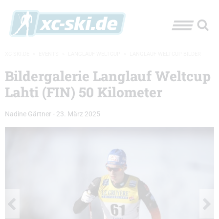
XC-SKI.DE
»
EVENTS
»
LANGLAUF-WELTCUP
»
LANGLAUF WELTCUP BILDER
Bildergalerie Langlauf Weltcup
Lahti (FIN) 50 Kilometer
Nadine Gärtner
-
23. März 2025