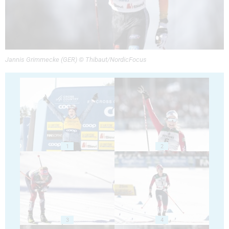
Jannis Grimmecke (GER) © Thibaut/NordicFocus
1
2
3
4