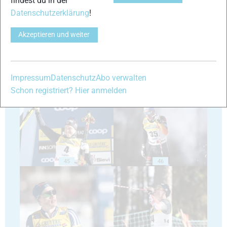
findest du in der
Datenschutzerklärung
!
41
42
Akzeptieren und weiter
Impressum
Datenschutz
Abo verwalten
43
44
Schon registriert? Hier anmelden
45
46