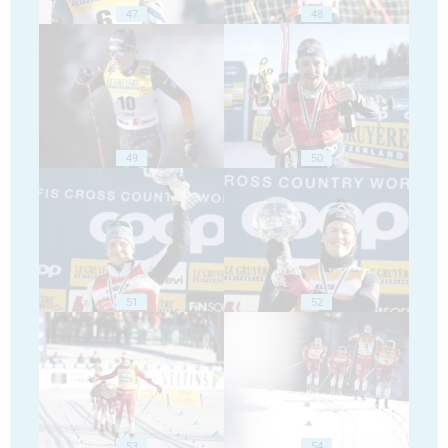
47
48
49
50
51
52
53
54