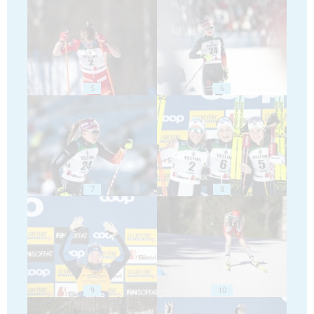
5
6
7
8
9
10