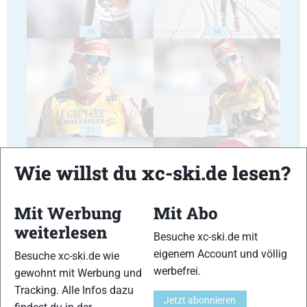
35
36
37
38
Wie willst du xc-ski.de lesen?
Mit Werbung
Mit Abo
weiterlesen
39
40
Besuche xc-ski.de mit
eigenem Account und völlig
Besuche xc-ski.de wie
werbefrei.
gewohnt mit Werbung und
Tracking. Alle Infos dazu
Jetzt abonnieren