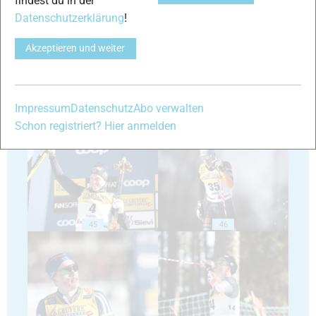
findest du in der
Datenschutzerklärung
!
41
42
Akzeptieren und weiter
Impressum
Datenschutz
Abo verwalten
43
44
Schon registriert? Hier anmelden
45
46