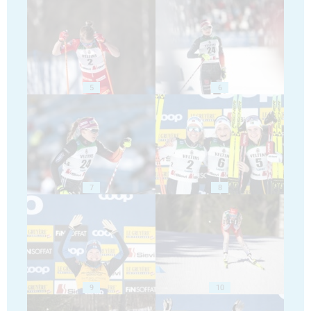
5
6
7
8
9
10