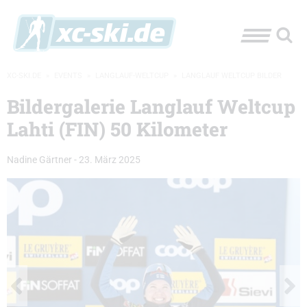
XC-SKI.DE
»
EVENTS
»
LANGLAUF-WELTCUP
»
LANGLAUF WELTCUP BILDER
Bildergalerie Langlauf Weltcup
Lahti (FIN) 50 Kilometer
Nadine Gärtner
-
23. März 2025