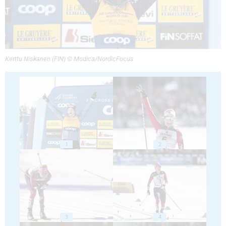
Kerttu Niskanen (FIN) © Modica/NordicFocus
1
2
3
4