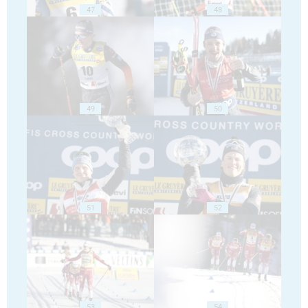
47
48
49
50
51
52
53
54