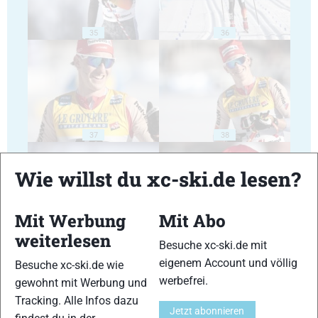
35
36
37
38
Wie willst du xc-ski.de lesen?
Mit Werbung
Mit Abo
weiterlesen
39
40
Besuche xc-ski.de mit
eigenem Account und völlig
Besuche xc-ski.de wie
werbefrei.
gewohnt mit Werbung und
Tracking. Alle Infos dazu
Jetzt abonnieren