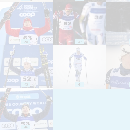
38
39
43
44
46