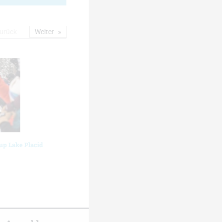
urück
Weiter
up Lake Placid