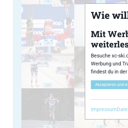
16
17
Wie will
Mit Wer
weiterle
21
22
Besuche xc-ski.
Werbung und Tra
findest du in de
Akzeptieren und w
26
27
Impressum
Date
31
32