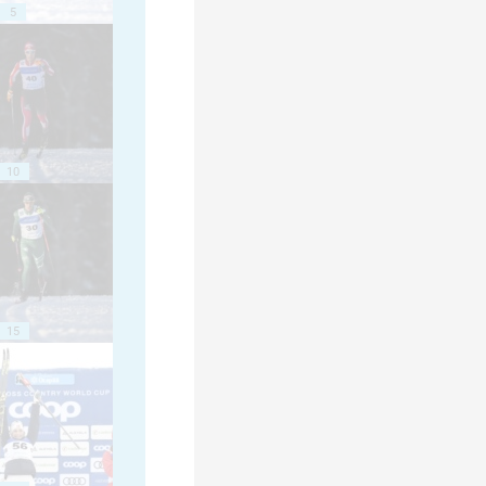
5
10
15