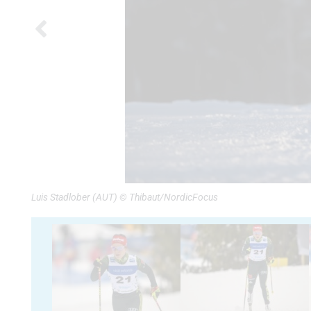
Luis Stadlober (AUT) © Thibaut/NordicFocus