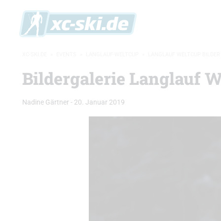
XC-SKI.DE
»
EVENTS
»
LANGLAUF-WELTCUP
»
LANGLAUF WELTCUP BILDER
Bildergalerie Langlauf 
Nadine Gärtner
-
20. Januar 2019