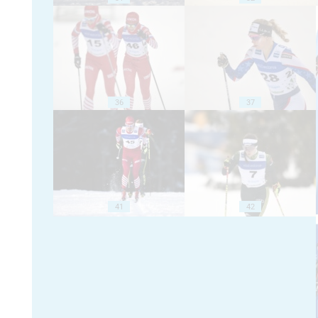
36
37
41
42