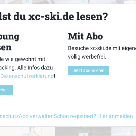
18
19
st du xc-ski.de lesen?
bung
Mit Abo
sen
23
24
Besuche xc-ski.de mit eige
völlig werbefrei.
de wie gewohnt mit
cking. Alle Infos dazu
Jetzt abonnieren
r
Datenschutzerklärung
!
eiter
28
29
nschutz
Abo verwalten
Schon registriert? Hier anmelden
33
34