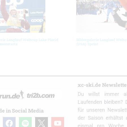
erie Langlauf Weltcup Lake Placid
Bildergalerie Langlauf Weltc
ssenstarts
(USA) Sprint
r
xc-ski.de Newslett
Du willst immer a
Laufenden bleiben? 
für unseren Newslet
de in Social Media
der Saison erhältst
gram
facebook
spotify
x
youtube
einmal pro Woche d