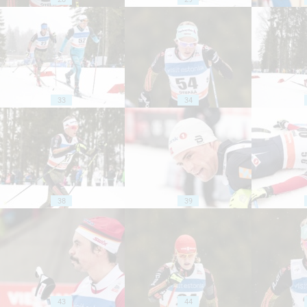
33
34
38
39
43
44