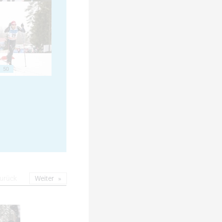
50
urück
Weiter