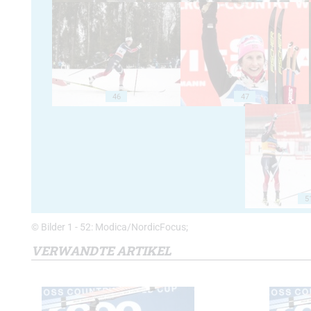
46
47
5
© Bilder 1 - 52: Modica/NordicFocus;
VERWANDTE ARTIKEL