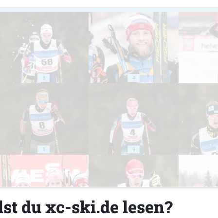
3
4
8
9
st du xc-ski.de lesen?