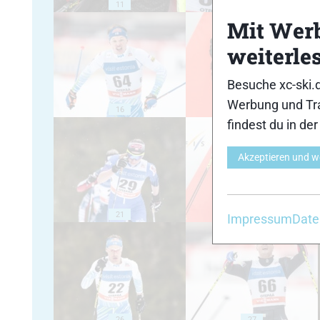
11
12
Mit Wer
weiterle
Besuche xc-ski.
Werbung und Tra
16
17
findest du in de
Akzeptieren und w
21
22
Impressum
Date
26
27