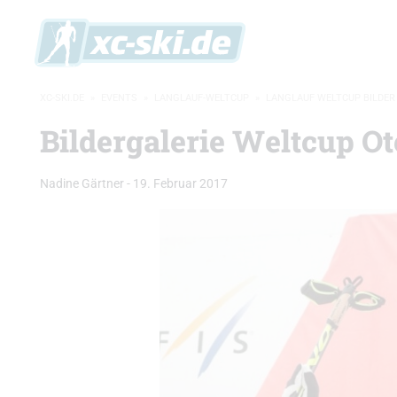
XC-SKI.DE
»
EVENTS
»
LANGLAUF-WELTCUP
»
LANGLAUF WELTCUP BILDER
Bildergalerie Weltcup O
Nadine Gärtner
-
19. Februar 2017