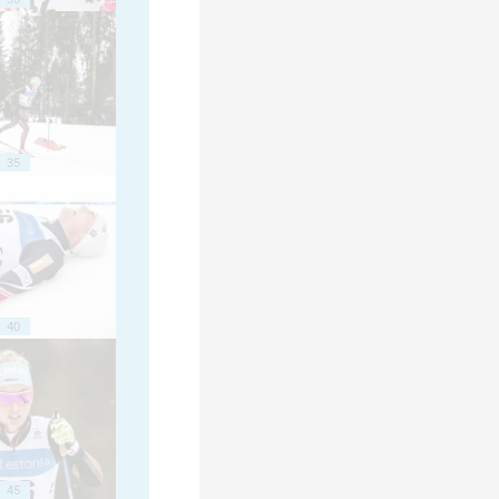
35
40
45