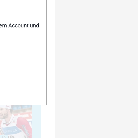
15
nem Account und
20
25
30