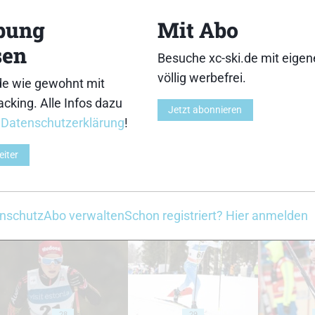
13
14
bung
Mit Abo
sen
Besuche xc-ski.de mit eige
völlig werbefrei.
de wie gewohnt mit
cking. Alle Infos dazu
18
19
Jetzt abonnieren
r
Datenschutzerklärung
!
eiter
23
24
nschutz
Abo verwalten
Schon registriert? Hier anmelden
28
29