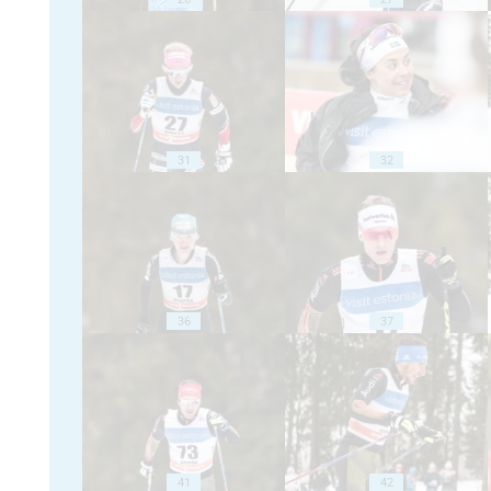
31
32
36
37
41
42