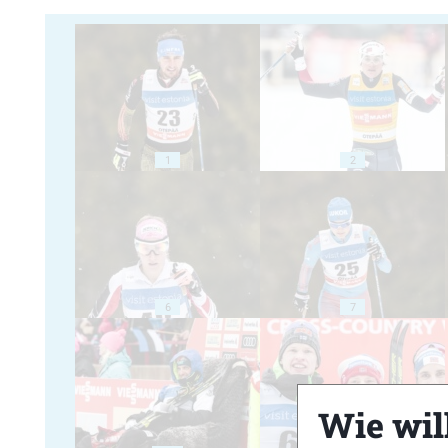
1
2
6
7
Wie will