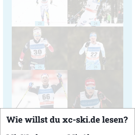
23
24
25
26
27
28
Wie willst du xc-ski.de lesen?