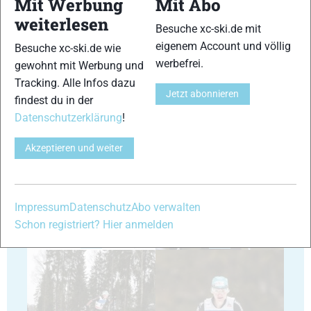
Mit Werbung
Mit Abo
weiterlesen
Besuche xc-ski.de mit
29
30
eigenem Account und völlig
Besuche xc-ski.de wie
werbefrei.
gewohnt mit Werbung und
Tracking. Alle Infos dazu
Jetzt abonnieren
findest du in der
Datenschutzerklärung
!
31
32
Akzeptieren und weiter
Impressum
Datenschutz
Abo verwalten
Schon registriert? Hier anmelden
33
34