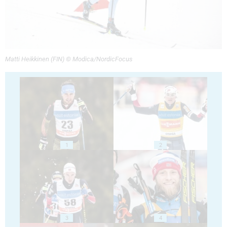
Matti Heikkinen (FIN) © Modica/NordicFocus
1
2
3
4