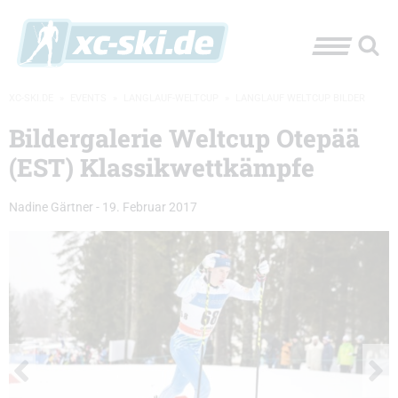
XC-SKI.DE
»
EVENTS
»
LANGLAUF-WELTCUP
»
LANGLAUF WELTCUP BILDER
Bildergalerie Weltcup Otepää
(EST) Klassikwettkämpfe
Nadine Gärtner
-
19. Februar 2017