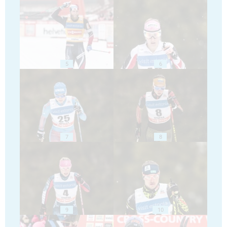
5
6
7
8
9
10