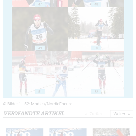
47
48
49
50
51
52
© Bilder 1 - 52: Modica/NordicFocus;
VERWANDTE ARTIKEL
Zurück
Weiter