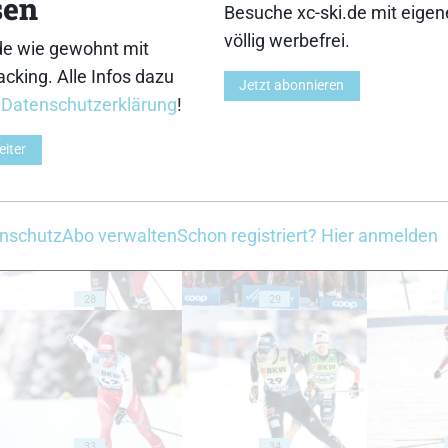
sen
18
19
Besuche xc-ski.de mit eige
völlig werbefrei.
de wie gewohnt mit
cking. Alle Infos dazu
Jetzt abonnieren
r
Datenschutzerklärung
!
eiter
23
24
nschutz
Abo verwalten
Schon registriert? Hier anmelden
28
29
33
34