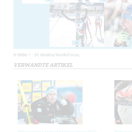
36
3
© Bilder 1 - 39: Modica/NordicFocus;
VERWANDTE ARTIKEL
Bildergalerie Langlauf Weltcup Davos (SUI)
Bildergal