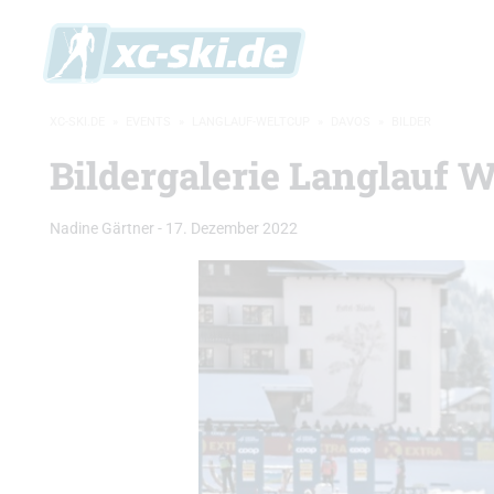
XC-SKI.DE
»
EVENTS
»
LANGLAUF-WELTCUP
»
DAVOS
»
BILDER
Bildergalerie Langlauf W
Nadine Gärtner
-
17. Dezember 2022