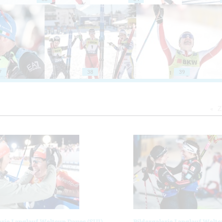
7
38
39
Z
erie Langlauf Weltcup Davos (SUI)
Bildergalerie Langlauf Weltc