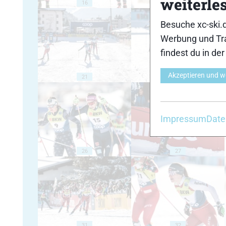
weiterle
16
17
Besuche xc-ski.
Werbung und Tra
findest du in de
Akzeptieren und w
21
22
Impressum
Date
26
27
31
32