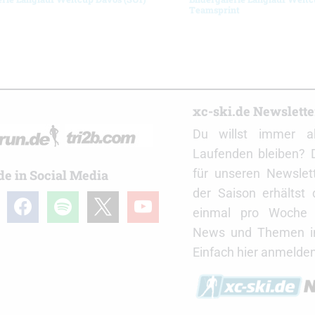
Teamsprint
r
xc-ski.de Newslett
Du willst immer a
Laufenden bleiben? 
für unseren Newslet
de in Social Media
der Saison erhältst
gram
facebook
spotify
x
youtube
einmal pro Woche d
News und Themen in
Einfach hier anmelden