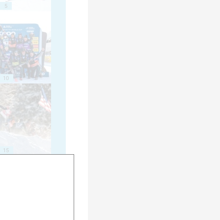
5
10
15