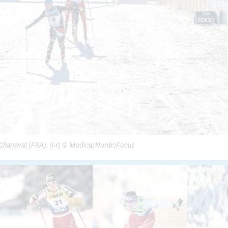
 Chanavat (FRA), (l-r) © Modica/NordicFocus