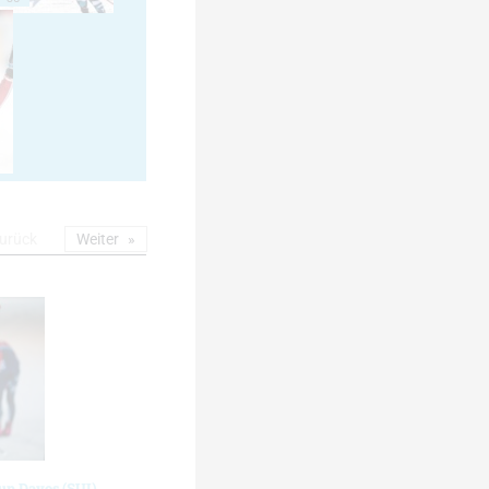
urück
Weiter
up Davos (SUI)