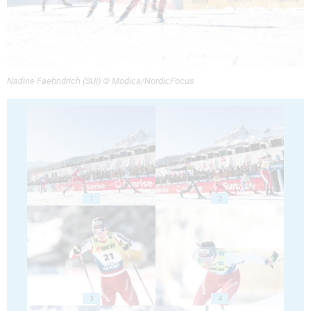
Nadine Faehndrich (SUI) © Modica/NordicFocus
1
2
3
4