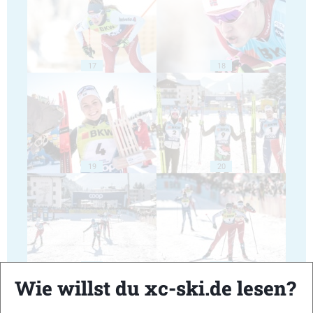
17
18
19
20
21
22
Wie willst du xc-ski.de lesen?