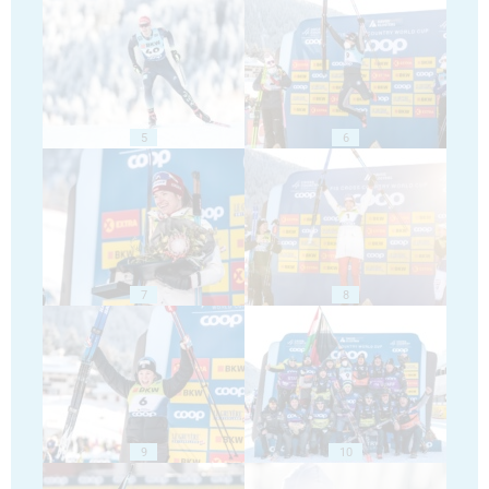
5
6
7
8
9
10