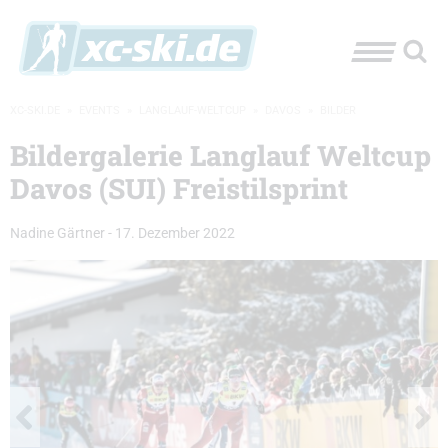
XC-SKI.DE
»
EVENTS
»
LANGLAUF-WELTCUP
»
DAVOS
»
BILDER
Bildergalerie Langlauf Weltcup
Davos (SUI) Freistilsprint
Nadine Gärtner
-
17. Dezember 2022