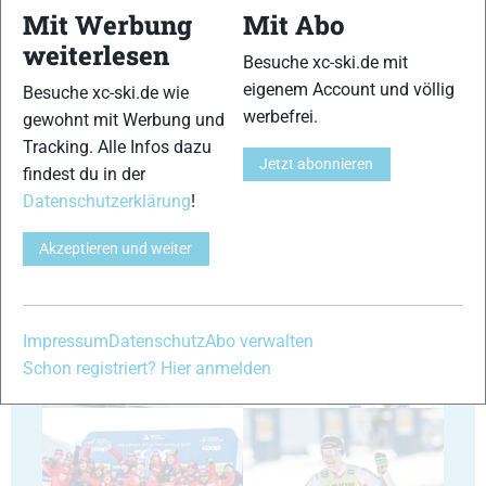
Mit Werbung
Mit Abo
weiterlesen
Besuche xc-ski.de mit
23
24
eigenem Account und völlig
Besuche xc-ski.de wie
werbefrei.
gewohnt mit Werbung und
Tracking. Alle Infos dazu
Jetzt abonnieren
findest du in der
Datenschutzerklärung
!
25
26
Akzeptieren und weiter
Impressum
Datenschutz
Abo verwalten
Schon registriert? Hier anmelden
27
28