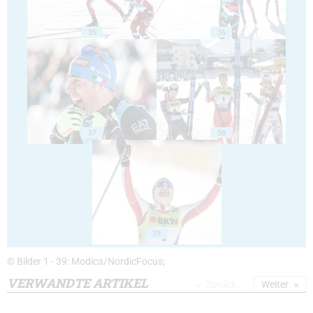
35
36
37
38
39
© Bilder 1 - 39: Modica/NordicFocus;
VERWANDTE ARTIKEL
Zurück
Weiter