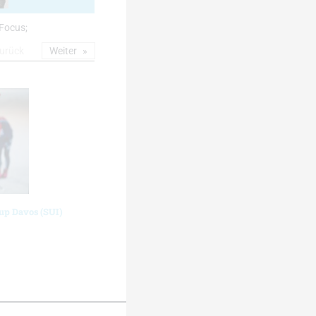
cFocus;
urück
Weiter
up Davos (SUI)