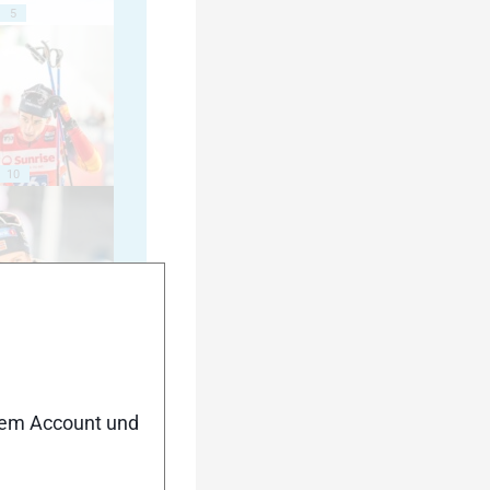
5
10
15
nem Account und