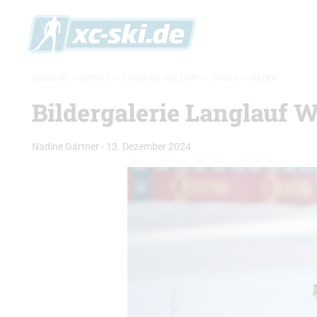
XC-SKI.DE
»
EVENTS
»
LANGLAUF-WELTCUP
»
DAVOS
»
BILDER
Bildergalerie Langlauf 
Nadine Gärtner
-
13. Dezember 2024