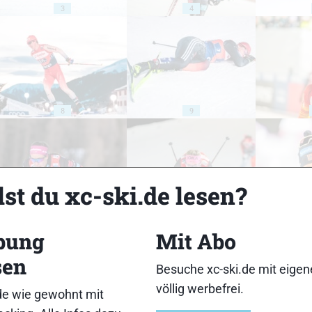
3
4
8
9
st du xc-ski.de lesen?
13
14
bung
Mit Abo
sen
Besuche xc-ski.de mit eige
völlig werbefrei.
de wie gewohnt mit