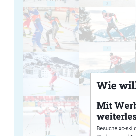
1
2
6
7
Wie will
11
12
Mit Wer
weiterle
Besuche xc-ski.