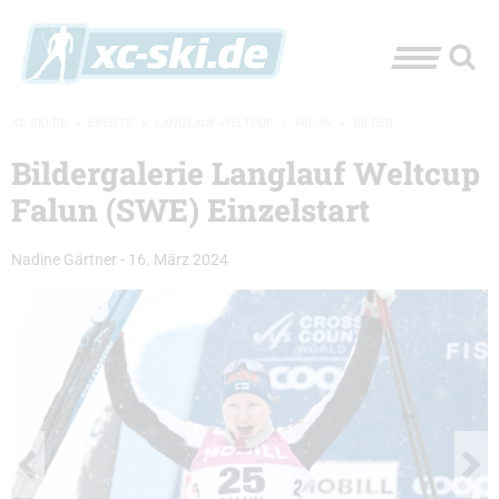
XC-SKI.DE
»
EVENTS
»
LANGLAUF-WELTCUP
»
FALUN
»
BILDER
Bildergalerie Langlauf Weltcup
Falun (SWE) Einzelstart
Nadine Gärtner
-
16. März 2024