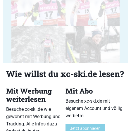
23
24
25
26
Wie willst du xc-ski.de lesen?
Mit Werbung
Mit Abo
weiterlesen
Besuche xc-ski.de mit
27
28
eigenem Account und völlig
Besuche xc-ski.de wie
werbefrei.
gewohnt mit Werbung und
Tracking. Alle Infos dazu
Jetzt abonnieren