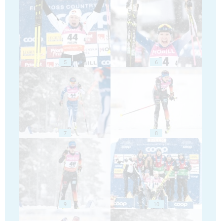
5
6
7
8
9
10