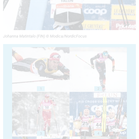
Johanna Matintalo (FIN) © Modica/NordicFocus
1
2
3
4