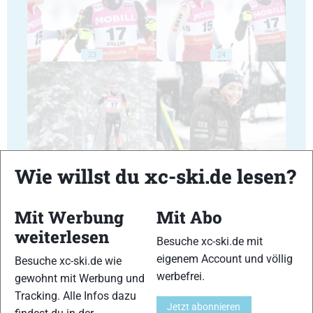
23
24
25
26
Wie willst du xc-ski.de lesen?
Mit Werbung
Mit Abo
weiterlesen
Besuche xc-ski.de mit
27
28
eigenem Account und völlig
Besuche xc-ski.de wie
werbefrei.
gewohnt mit Werbung und
Tracking. Alle Infos dazu
Jetzt abonnieren