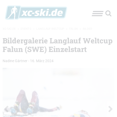
XC-SKI.DE
»
EVENTS
»
LANGLAUF-WELTCUP
»
FALUN
»
BILDER
Bildergalerie Langlauf Weltcup
Falun (SWE) Einzelstart
Nadine Gärtner
-
16. März 2024