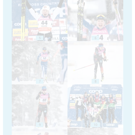
5
6
7
8
9
10