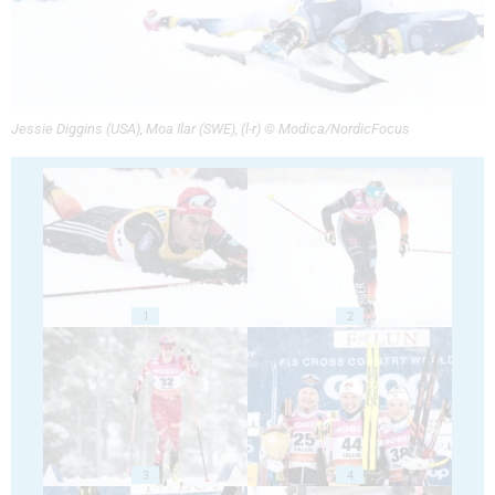
Jessie Diggins (USA), Moa Ilar (SWE), (l-r) © Modica/NordicFocus
1
2
3
4